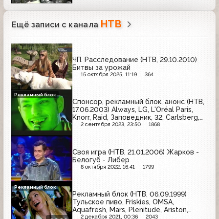
НТВ
Ещё записи с канала
ЧП. Расследование (НТВ, 29.10.2010)
Битвы за урожай
15 октября 2025, 11:19
364
Рекламный блок
Спонсор, рекламный блок, анонс (НТВ,
17.06.2003) Always, LG, L'Oréal Paris,
Knorr, Raid, Заповедник, 32, Carlsberg,
Ariel, Алиби, BiMAX, Чудо, Samsung,
2 сентября 2023, 23:50
1868
Jacobs Monarch, Natur Produkt, Koya
Своя игра (НТВ, 21.01.2006) Жарков -
Белогуб - Либер
8 октября 2022, 16:41
1799
Рекламный блок
Рекламный блок (НТВ, 06.09.1999)
Тульское пиво, Friskies, OMSA,
Aquafresh, Mars, Plenitude, Ariston,
Chappi, Dirol
2 декабря 2021, 00:36
2043