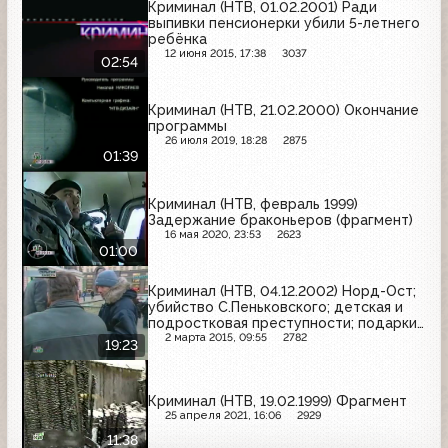
Криминал (НТВ, 01.02.2001) Ради
выпивки пенсионерки убили 5-летнего
ребёнка
12 июня 2015, 17:38
3037
02:54
Криминал (НТВ, 21.02.2000) Окончание
программы
26 июля 2019, 18:28
2875
01:39
Криминал (НТВ, февраль 1999)
Задержание браконьеров (фрагмент)
16 мая 2020, 23:53
2623
01:00
Криминал (НТВ, 04.12.2002) Норд-Ост;
убийство С.Пеньковского; детская и
подростковая преступности; подарки
от НТВ; лохотрон; аферисты из
2 марта 2015, 09:55
2782
19:23
"ритуальных услуг"; индицент в
Брянске; убийство наемника
Криминал (НТВ, 19.02.1999) Фрагмент
25 апреля 2021, 16:06
2929
11:38