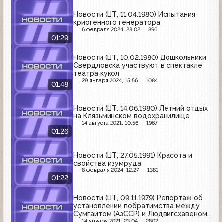
Новости (ЦТ, 11.04.1980) Испытания
криогенного генератора
6 февраля 2024, 23:02
896
01:29
Новости (ЦТ, 10.02.1980) Дошкольники
Свердловска участвуют в спектакле
театра кукол
29 января 2024, 15:56
1084
01:48
Новости (ЦТ, 14.06.1980) Летний отдых
на Клязьминском водохранилище
14 августа 2021, 10:56
1967
01:26
Новости (ЦТ, 27.05.1991) Красота и
свойства изумруда
8 февраля 2024, 12:27
1381
01:22
Новости (ЦТ, 09.11.1979) Репортаж об
установлении побратимства между
Сумгаитом (АзССР) и Людвигсхавеном
(ФРГ)
14 января 2021, 23:04
2802