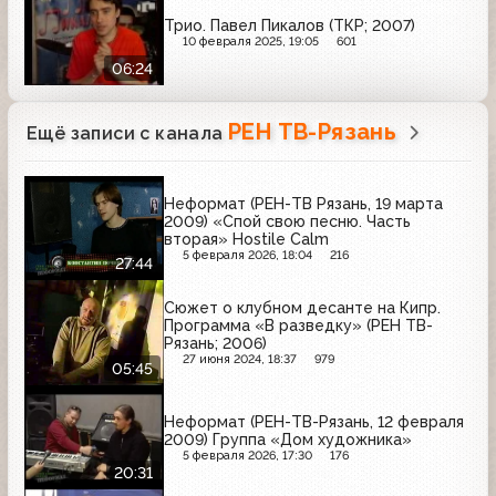
Трио. Павел Пикалов (ТКР; 2007)
10 февраля 2025, 19:05
601
06:24
РЕН ТВ-Рязань
Ещё записи с канала
Неформат (РЕН-ТВ Рязань, 19 марта
2009) «Спой свою песню. Часть
вторая» Hostile Calm
5 февраля 2026, 18:04
216
27:44
Сюжет о клубном десанте на Кипр.
Программа «В разведку» (РЕН ТВ-
Рязань; 2006)
27 июня 2024, 18:37
979
05:45
Неформат (РЕН-ТВ-Рязань, 12 февраля
2009) Группа «Дом художника»
5 февраля 2026, 17:30
176
20:31