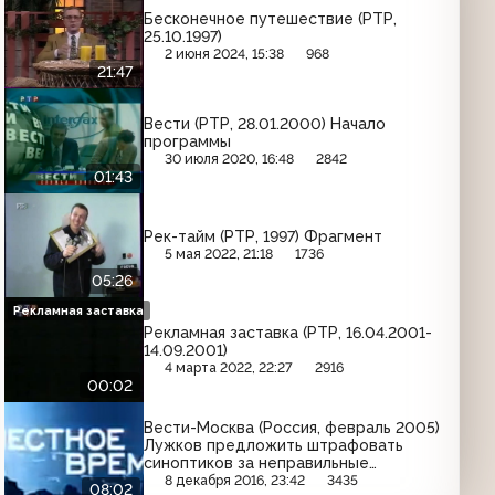
Бесконечное путешествие (РТР,
25.10.1997)
2 июня 2024, 15:38
968
21:47
Вести (РТР, 28.01.2000) Начало
программы
30 июля 2020, 16:48
2842
01:43
Рек-тайм (РТР, 1997) Фрагмент
5 мая 2022, 21:18
1736
05:26
Рекламная заставка
Рекламная заставка (РТР, 16.04.2001-
14.09.2001)
4 марта 2022, 22:27
2916
00:02
Вести-Москва (Россия, февраль 2005)
Лужков предложить штрафовать
синоптиков за неправильные
прогнозы (фрагмент)
8 декабря 2016, 23:42
3435
08:02