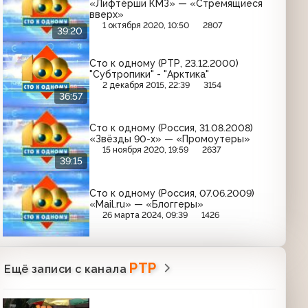
«Лифтёрши КМЗ» — «Стремящиеся
вверх»
1 октября 2020, 10:50
2807
39:20
Сто к одному (РТР, 23.12.2000)
"Субтропики" - "Арктика"
2 декабря 2015, 22:39
3154
36:57
Сто к одному (Россия, 31.08.2008)
«Звёзды 90-х» — «Промоутеры»
15 ноября 2020, 19:59
2637
39:15
Сто к одному (Россия, 07.06.2009)
«Mail.ru» — «Блоггеры»
26 марта 2024, 09:39
1426
РТР
Ещё записи с канала