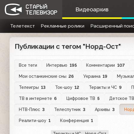
Видеоархив
Телетекст
Рекламные ролики
Расширенный поис
Публикации с тегом "Норд-Ост"
Все теги
Интервью
195
Комментарии
107
Мои останкинские сны
26
Украина
19
Музыка
Телеигры
13
Ток-шоу
12
Теракты и ЧС
9
П
ТВ в интернете
6
Цифровое ТВ
5
Детское Т
НТВ-Плюс
3
Телеспутник
3
Архивы
3
Нор
Реалити-шоу
1
Конференция
1
Теракты и ЧС
Норд-Ост