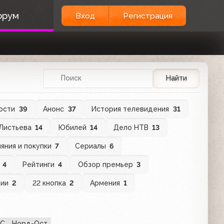
орум
Вход
Регистрация
Найти
ости
39
Анонс
37
История телевидения
31
 Листьева
14
Юбилей
14
Дело НТВ
13
яния и покупки
7
Сериалы
6
в
4
Рейтинги
4
Обзор премьер
3
ции
2
22 кнопка
2
Армения
1
ЧС
Норд-Ост