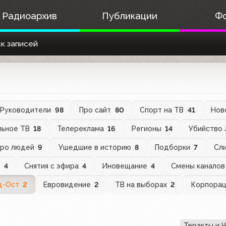
Радиоархив
Публикации
Ф
к записей
Руководители
98
Про сайт
80
Спорт на ТВ
41
Нов
льное ТВ
18
Телереклама
16
Регионы
14
Убийство
ро людей
9
Ушедшие в историю
8
Подборки
7
Сли
В
4
Снятия с эфира
4
Иновещание
4
Смены канало
д-Ост
2
Евровидение
2
ТВ на выборах
2
Корпора
Теракты и 