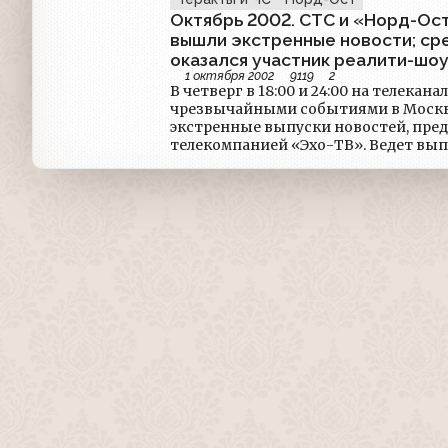
Октябрь 2002. СТС и «Норд-Ост
вышли экстренные новости; ср
оказался участник реалити-шо
1 октября 2002
9119
2
В четверг в 18:00 и 24:00 на телекана
чрезвычайными событиями в Москв
экстренные выпуски новостей, пре
телекомпанией «Эхо-ТВ». Ведет вып
Последние новости передаются бег
полчаса в эфире СТС выходят 30-се
что происходит на месте события.Г
телеканала СТС Александр Роднянски
развлекательный канал решился на э