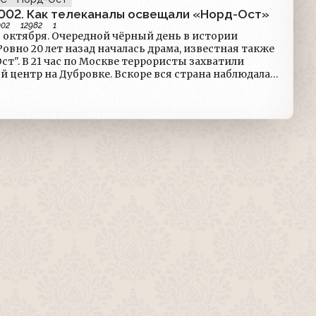
002. Как телеканалы освещали «Норд-Ост»
002
12982
1
ой чёрный день в истории
ст". В 21 час по Москве террористы захватили
 Дубровке. Вскоре вся страна наблюдала
ой практически в прямом эфире. По материалам
 времени мы можем представить, как это было.
РЕМЯ@staroetv_su