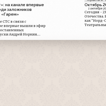
»: на канале впервые
Октябрь 2
1 октября 2
еди заложников
Сегодня - 23 октября. Очередн
у «Гарем»
Отечества. Ровно 20 лет назад началась драма, известная также
как "Норд-О
ле СТС в связи с
Театральный центр на
е впервые вышли в эфир
за их судьб
доставленных
прессы того
уски Андрей Норкин.
#МинувшееВ
ущей строкой. Каждые
кундные сообщения о том,
енеральный директор
й рассказал о том, почему
тот шаг.