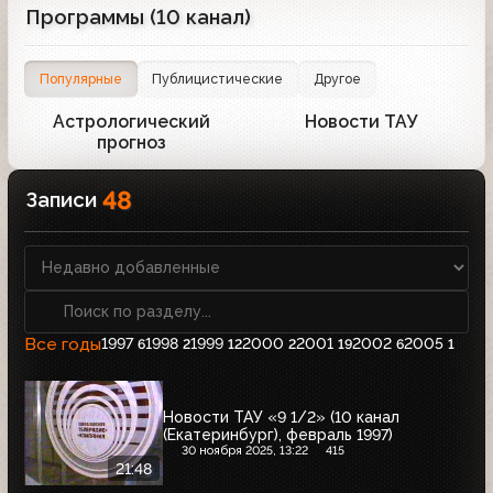
Программы (10 канал)
Популярные
Публицистические
Другое
Астрологический
Новости ТАУ
1
1
прогноз
48
Записи
Все годы
1997
1998
1999
2000
2001
2002
2005
6
2
12
2
19
6
1
Новости ТАУ «9 1/2» (10 канал
(Екатеринбург), февраль 1997)
30 ноября 2025, 13:22
415
21:48