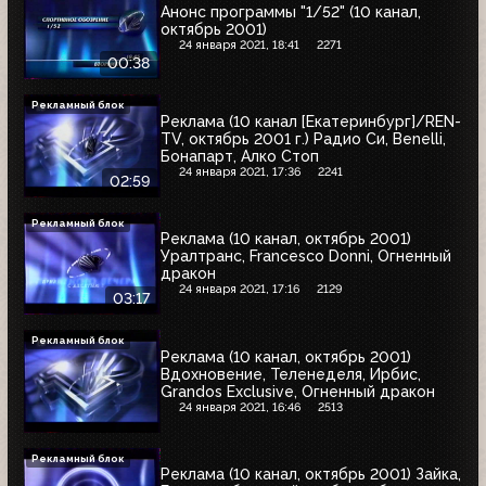
Анонс программы "1/52" (10 канал,
октябрь 2001)
24 января 2021, 18:41
2271
00:38
Рекламный блок
Реклама (10 канал [Екатеринбург]/REN-
TV, октябрь 2001 г.) Радио Си, Benelli,
Бонапарт, Алко Стоп
24 января 2021, 17:36
2241
02:59
Рекламный блок
Реклама (10 канал, октябрь 2001)
Уралтранс, Francesco Donni, Огненный
дракон
24 января 2021, 17:16
2129
03:17
Рекламный блок
Реклама (10 канал, октябрь 2001)
Вдохновение, Теленеделя, Ирбис,
Grandos Exclusive, Огненный дракон
24 января 2021, 16:46
2513
Рекламный блок
Реклама (10 канал, октябрь 2001) Зайка,