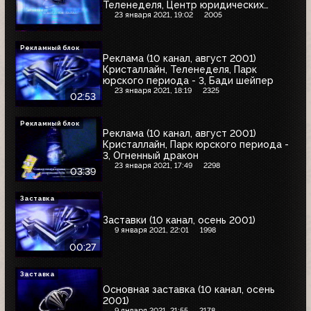
Теленеделя, Центр юридических
экспертиз, Форт
23 января 2021, 19:02
2005
Рекламный блок
Реклама (10 канал, август 2001)
Кристаллайн, Теленеделя, Парк
юрского периода - 3, Бади шейпер
23 января 2021, 18:19
2325
02:53
Рекламный блок
Реклама (10 канал, август 2001)
Кристаллайн, Парк юрского периода -
3, Огненный дракон
23 января 2021, 17:49
2298
03:39
Заставка
Заставки (10 канал, осень 2001)
9 января 2021, 22:01
1998
00:27
Заставка
Основная заставка (10 канал, осень
2001)
9 января 2021, 21:55
2178