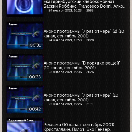
Екатеринбургский хлебокомбинат,
Баскин Роббинс, Francesco Donni, Алко
Стоп
24 января 2021, 16:23
2588
Анонс
Анонс программы "7 раз отмерь" (2) (10
канал, сентябрь 2001)
24 января 2021, 15:53
2028
00:31
Анонс
Анонс программы "В порядке вещей"
(10 канал, сентябрь 2001)
23 января 2021, 19:36
2026
00:33
Анонс
Анонс программы "7 раз отмерь" (10
канал, сентябрь 2001)
23 января 2021, 19:26
2151
00:42
Рекламный блок
Реклама (10 канал, сентябрь 2001)
Кристаллайн, Пилот, Эко Гейзер,