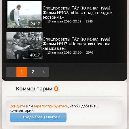
Спецпроекты ТАУ (10 канал, 1999)
Фильм №108. «Полёт над гнездом
экстрима»
13 августа 2020, 20:52
2385
24:17
Спецпроекты ТАУ (10 канал, 1999)
Фильм №117. «Последняя ночёвка
камикадзе»
13 августа 2020, 20:50
2976
40:17
‹
1
2
›
0
Комментарии
Войдите
или
зарегистрируйтесь
, чтобы добавить
комментарий
Вход через Телеграм