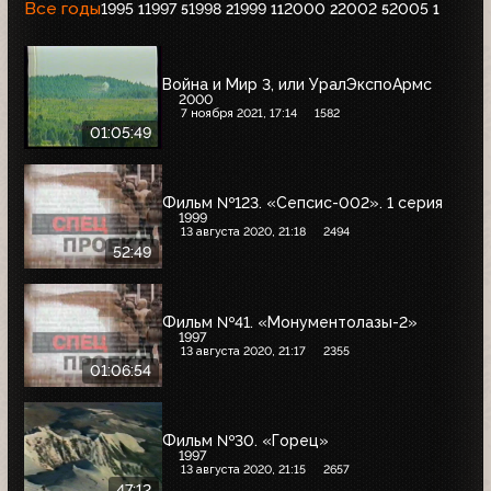
Все годы
1995
1997
1998
1999
2000
2002
2005
1
5
2
11
2
5
1
Война и Мир 3, или УралЭкспоАрмс
2000
7 ноября 2021, 17:14
1582
01:05:49
Фильм №123. «Сепсис-002». 1 серия
1999
13 августа 2020, 21:18
2494
52:49
Фильм №41. «Монументолазы-2»
1997
13 августа 2020, 21:17
2355
01:06:54
Фильм №30. «Горец»
1997
13 августа 2020, 21:15
2657
47:12