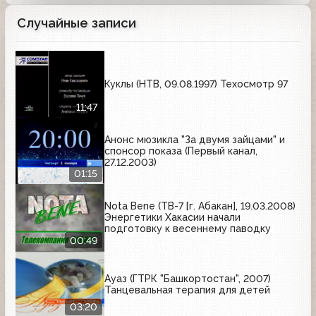
Случайные записи
Куклы (НТВ, 09.08.1997) Техосмотр 97
11:47
Анонс мюзикла "За двумя зайцами" и
спонсор показа (Первый канал,
27.12.2003)
01:15
Nota Bene (ТВ-7 [г. Абакан], 19.03.2008)
Энергетики Хакасии начали
подготовку к весеннему паводку
00:49
Ауаз (ГТРК "Башкортостан", 2007)
Танцевальная терапия для детей
03:20