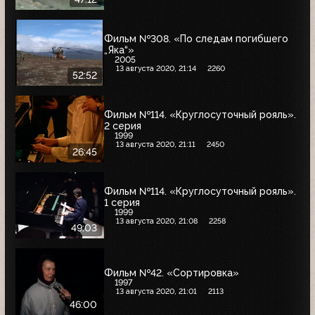
Фильм №308. «По следам погибшего
„Яка“»
2005
13 августа 2020, 21:14
2260
52:52
Фильм №114. «Круглосуточный рояль».
2 серия
1999
13 августа 2020, 21:11
2450
26:45
Фильм №114. «Круглосуточный рояль».
1 серия
1999
13 августа 2020, 21:08
2258
49:03
Фильм №42. «Сортировка»
1997
13 августа 2020, 21:01
2113
46:00