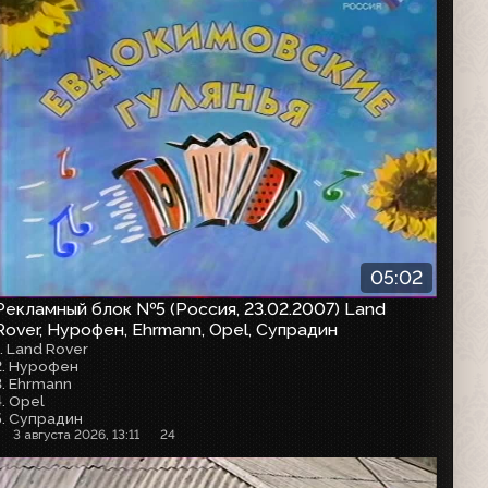
05:02
Рекламный блок №5 (Россия, 23.02.2007) Land
Rover, Нурофен, Ehrmann, Opel, Супрадин
1. Land Rover
2. Нурофен
3. Ehrmann
4. Opel
5. Супрадин
3 августа 2026, 13:11
24