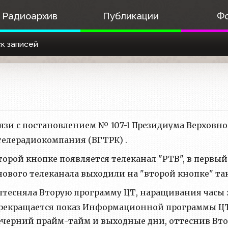
Радиоархив
Публикации
Ф
к записей
язи с постановлением № 107-1 Президиума Верховно
телерадиокомпания (ВГТРК) .
торой кнопке появляется телеканал "РТВ", в перв
нового телеканала выходили на "второй кнопке" таким 
ытесняла Вторую программу ЦТ, наращивания часы 
рекращается показ Информационной программы ЦТ, 
вечерний прайм-тайм и выходные дни, оттеснив Вт