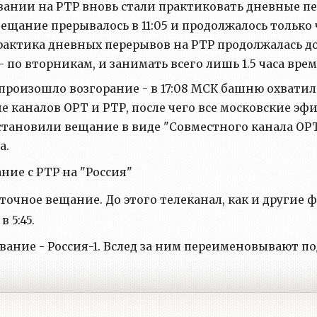
вании на РТР вновь стали практиковать дневные пе
ание прерывалось в 11:05 и продолжалось только че
Практика дневных перерывов на РТР продолжалась д
- по вторникам, и занимать всего лишь 1.5 часа вре
произошло возгорание - в 17:08 МСК башню охватил 
ние каналов ОРТ и РТР, после чего все московские 
становили вещание в виде "Совместного канала ОРТ
а.
ние с РТР на "Россия"
точное вещание. До этого телеканал, как и другие
 5:45.
звание - Россия-1. Вслед за ним переименовывают 