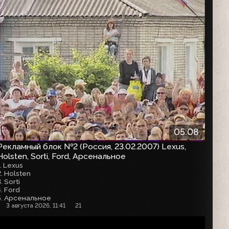
05:08
Рекламный блок №2 (Россия, 23.02.2007) Lexus,
Holsten, Sorti, Ford, Арсенальное
1. Lexus
2. Holsten
. Sorti
4. Ford
5. Арсенальное
3 августа 2026, 11:41
21