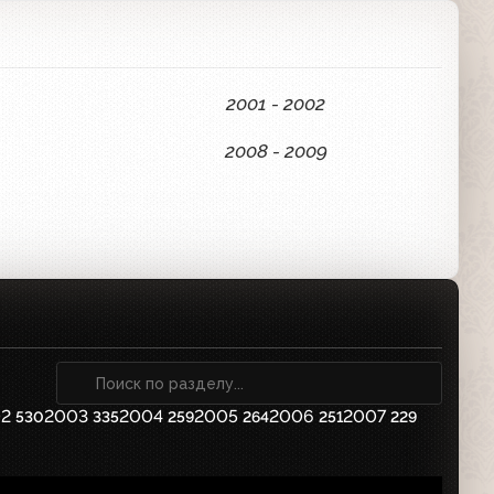
2001 - 2002
2008 - 2009
2
2003
2004
2005
2006
2007
530
335
259
264
251
229