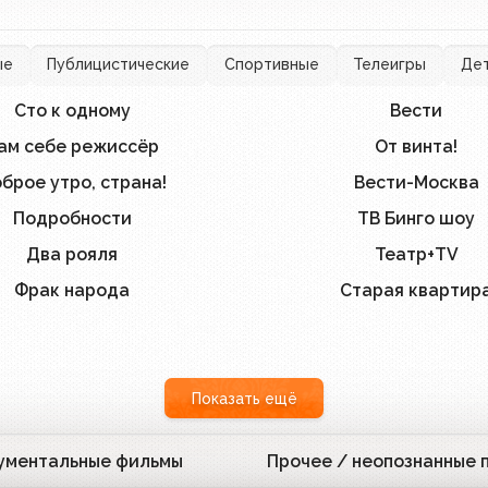
ые
Публицистические
Спортивные
Телеигры
Де
Сто к одному
Вести
396
ам себе режиссёр
От винта!
60
брое утро, страна!
Вести-Москва
71
Подробности
ТВ Бинго шоу
15
Два рояля
Театр+TV
66
Фрак народа
Старая квартир
17
Показать ещё
ументальные фильмы
Прочее / неопознанные 
81