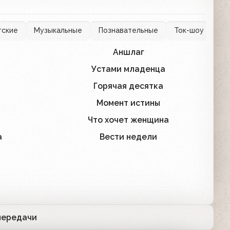
тские
Музыкальные
Познавательные
Ток-шоу
Др
Аншлаг
279
41
Устами младенца
153
129
Горячая десятка
31
50
Момент истины
23
35
Что хочет женщина
19
25
а
Вести недели
105
12
передачи
72