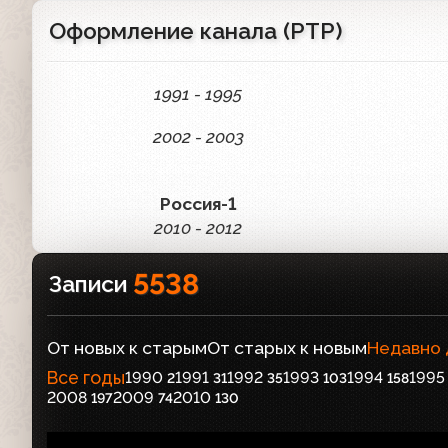
Оформление канала (РТР)
1991 - 1995
2002 - 2003
Россия-1
2010 - 2012
5538
Записи
От новых к старым
От старых к новым
Недавно
Все годы
1990
1991
1992
1993
1994
1995
2
31
35
103
158
2008
2009
2010
197
74
130