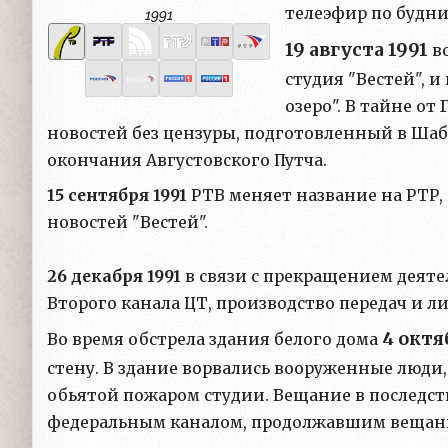
телеэфир по будн
1991
19 августа 1991
вс
студия "Вестей", 
озеро". В тайне о
новостей без цензуры, подготовленный в Шаб
окончания Августовского Путча.
15 сентября 1991
РТВ меняет название на РТР,
новостей "Вестей".
26 декабря 1991
в связи с прекращением деят
Второго канала ЦТ, производство передач и л
4 октя
Во время обстрела здания белого дома
стену. В здание ворвались вооруженные люди
обьятой пожаром студии. Вещание в последст
федеральным каналом, продолжавшим вещани