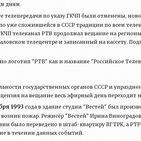
им дням.
е телепередачи по указу ГКЧП были отменены, нов
и по уже сложившейся в СССР традиции по всем тел
т ГКЧП телеканал РТВ продолжал вещание на регионы
аловском телецентре и записанный на кассету. По
 но логотип "РТВ" как и название "Российское Тел
ельности государственных органов СССР и упраздн
ицензия на вещание весь эфирный день переходит н
бря 1993
года в здание студии "Вестей" был прои
, возник пожар. Режисёр "Вестей" Ирина Виноградо
вии было переведено в штаб-квартиру ВГТРК, а РТ
е в течении данных событий.