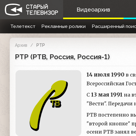
Видеоархив
Телетекст
Рекламные ролики
Расширенный поис
Архив
РТР
РТР (РТВ, Россия, Россия-1)
14 июля 1990
в св
Всероссийская Гос
13 мая 1991
С
на в
"Вести". Передачи 
РТВ постепенно в
"второй кнопке" п
осени РТВ занял 