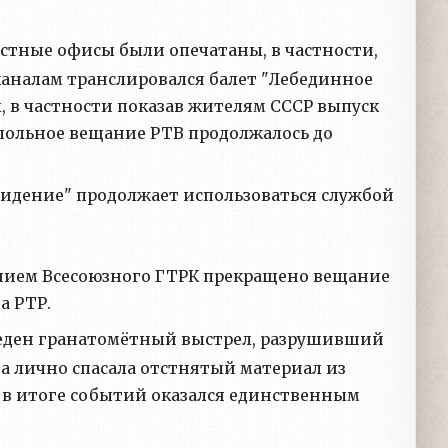
остные офисы были опечатаны, в частности,
еканалам транслировался балет "Лебединное
, в частности показав жителям СССР выпуск
дпольное вещание РТВ продолжалось до
евидение" продолжает использоваться службой
ением Всесоюзного ГТРК прекращено вещание
а РТР.
зведен гранатомётный выстрел, разрушивший
ва лично спасала отстнятый материал из
Р в итоге событий оказался единственным