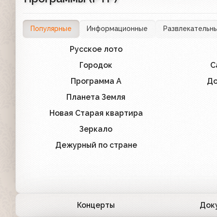
Популярные
Информационные
Развлекательн
Русское лото
706
Городок
С
105
Программа А
До
58
Планета Земля
70
Новая Старая квартира
8
Зеркало
35
Дежурный по стране
5
Концерты
Док
175