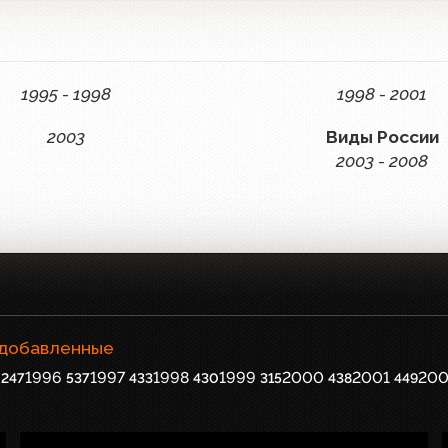
1995 - 1998
1998 - 2001
2003
Виды России
2003 - 2008
 добавленные
1996
1997
1998
1999
2000
2001
200
247
537
433
430
315
438
449