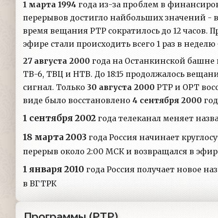
1 марта 1994
года из-за проблем в финансиро
перерывов достигло найбольших значений - вещ
время вещания РТР сократилось до 12 часов. 
эфире стали происходить всего 1 раз в неделю 
27 августа 2000
года на Останкинской башне 
ТВ-6, ТВЦ и НТВ. До 18:15 продолжалось веща
сигнал. Только
30 августа 2000
РТР и ОРТ вос
виде было восстановлено
4 сентября 2000
год
1 сентября 2002
года телеканал меняет назва
18 марта 2003
года Россия начинает круглосу
перерыв около 2:00 МСК и возвращался в эфир в
1 января 2010
года Россия получает новое на
в ВГТРК
Программы (РТР)