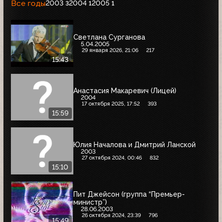
Все годы
2003
2004
2005
3
1
1
Светлана Сурганова
5.04.2005
29 января 2026, 21:06
217
15:43
Анастасия Макаревич (Лицей)
2004
17 октября 2025, 17:52
393
15:59
Юлия Началова и Дмитрий Ланской
2003
27 октября 2024, 00:46
832
15:10
Пит Джейсон (группа “Премьер-
министр”)
28.06.2003
26 октября 2024, 23:39
796
15:49