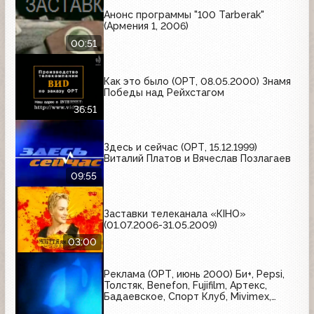
Анонс программы "100 Tarberak"
(Армения 1, 2006)
00:51
Как это было (ОРТ, 08.05.2000) Знамя
Победы над Рейхстагом
36:51
Здесь и сейчас (ОРТ, 15.12.1999)
Виталий Платов и Вячеслав Позлагаев
09:55
Заставки телеканала «КІНО»
(01.07.2006-31.05.2009)
03:00
Реклама (ОРТ, июнь 2000) Би+, Pepsi,
Толстяк, Benefon, Fujifilm, Артекс,
Бадаевское, Спорт Клуб, Mivimex,
Балтика, Nike, Snickers, Coca-Cola