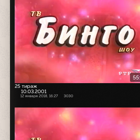
55
25 тираж
10.03.2001
12 января 2018, 16:27
3030