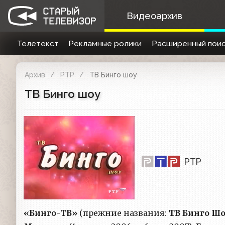
Видеоархив
Телетекст
Рекламные ролики
Расширенный поис
Архив
РТР
ТВ Бинго шоу
ТВ Бинго шоу
РТР
«Бинго-ТВ»
(прежние названия:
ТВ Бинго Ш