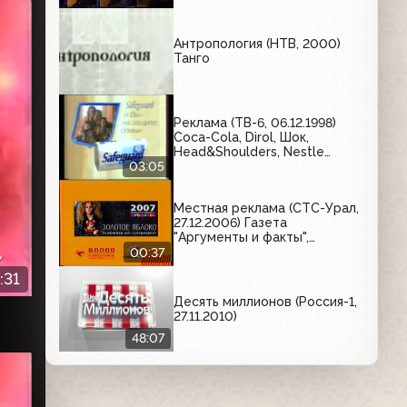
Антропология (НТВ, 2000)
Танго
Реклама (ТВ-6, 06.12.1998)
Coca-Cola, Dirol, Шок,
Head&Shoulders, Nestle
Мишутка, Safeguard
03:05
Местная реклама (СТС-Урал,
27.12.2006) Газета
"Аргументы и факты",
ювелирный магазин "Гиацинт"
00:37
:31
Десять миллионов (Россия-1,
27.11.2010)
48:07