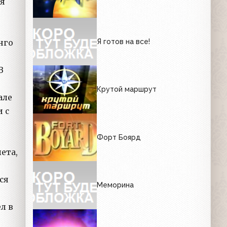
ая
Я готов на все!
нго
В
Крутой маршрут
але
 с
Форт Боярд
ета,
ся
Меморина
ел в