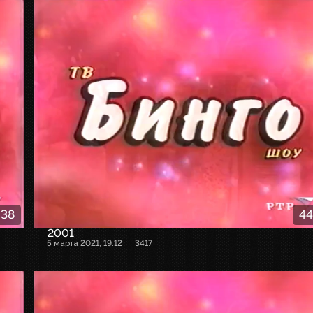
:38
44
2001
5 марта 2021, 19:12
3417