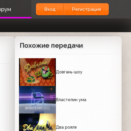
орум
Вход
Регистрация
Похожие передачи
Довгань-шоу
Властелин ума
Два рояля