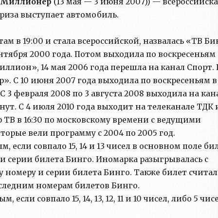
 Миллионер
(13 мая — 3 июня 2007)) — всероссийск
приза выступает автомобиль.
там в 19:00 и стала всероссийской, назвалась «ТВ Би
нтября 2000 года. Потом выходила по воскресеньям
иллион», 14 мая 2006 года перешла на канал Спорт. 
». С 10 июня 2007 года выходила по воскресеньям в
С 3 февраля 2008 по 3 августа 2008 выходила на кан
ут. С 4 июля 2010 года выходит на телеканале ТДК и
р ТВ в 16:30 по московскому времени с ведущими
орые вели программу с 2004 по 2005 год.
 если совпало 15, 14 и 13 чисел в основном поле бил
и серии билета Бинго. Иномарка разыгрывалась с
номеру и серии билета Бинго. Также билет считал
оследним номерам билетов Бинго.
сли совпало 15, 14, 13, 12, 11 и 10 чисел, либо 5 чис