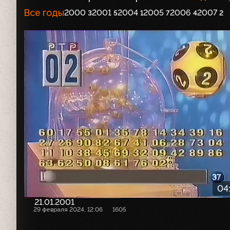
Все годы
2000
2001
2004
2005
2006
2007
3
5
1
7
4
2
04
21.01.2001
29 февраля 2024, 12:06
1605