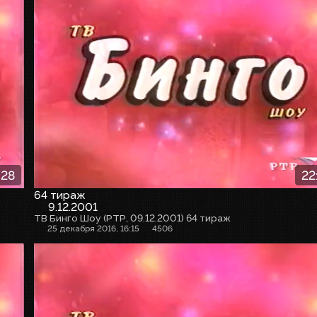
:28
22
64 тираж
9.12.2001
ТВ Бинго Шоу (РТР, 09.12.2001) 64 тираж
25 декабря 2016, 16:15
4506