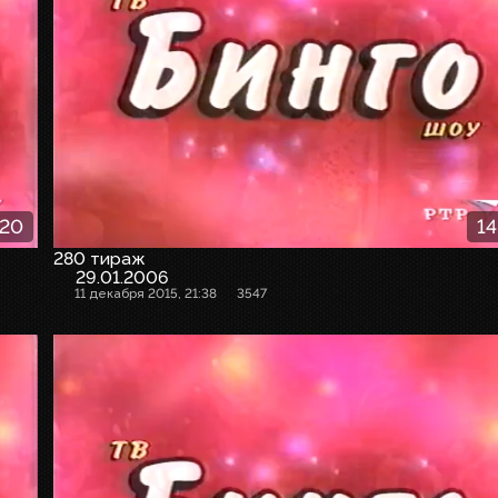
:20
14
280 тираж
29.01.2006
11 декабря 2015, 21:38
3547