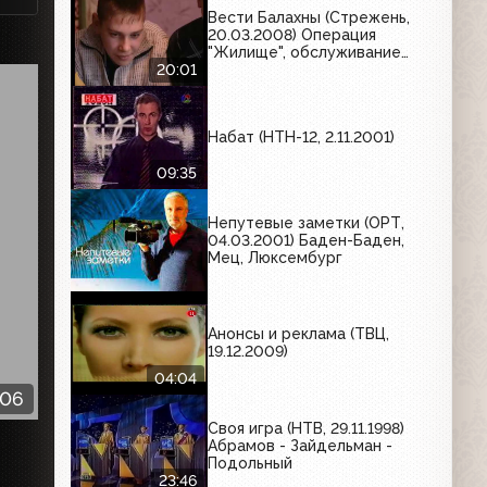
Вести Балахны (Стрежень,
20.03.2008) Операция
"Жилище", обслуживание
газового оборудования
20:01
Набат (НТН-12, 2.11.2001)
09:35
Непутевые заметки (ОРТ,
04.03.2001) Баден-Баден,
Мец, Люксембург
Анонсы и реклама (ТВЦ,
19.12.2009)
04:04
:06
Своя игра (НТВ, 29.11.1998)
Абрамов - Зайдельман -
Подольный
23:46