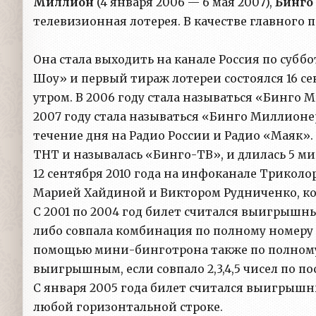
Миллион
(4 января 2006 — 6 мая 2007),
Бинго
телевизионная лотерея. В качестве главного 
Она стала выходить на канале Россия по суббо
Шоу» и первый тираж лотереи состоялся 16 се
утром. В 2006 году стала называться «Бинго М
2007 году стала называться «Бинго Миллионер
течение дня на Радио России и Радио «Маяк». 
ТНТ и называлась «Бинго-ТВ», и длилась 5 мин
12 сентября 2010 года на инфоканале Триколо
Марией Хайдиной и Виктором Рудниченко, кот
С 2001 по 2004 год билет считался выигрышным,
либо совпала комбинация по полному номеру 
помощью мини-бинготрона также по полному 
выигрышным, если совпало 2,3,4,5 чисел по п
С января 2005 года билет считался выигрышным, е
любой горизонтальной строке.