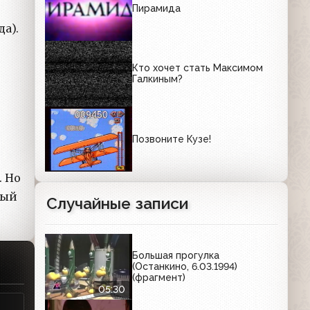
Пирамида
да).
Кто хочет стать Максимом
Галкиным?
Позвоните Кузе!
. Но
ный
Случайные записи
Большая прогулка
(Останкино, 6.03.1994)
(фрагмент)
05:30