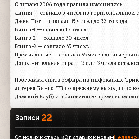
С января 2006 года правила изменились:
Линия — совпало 5 чисел по горизонтальной ст
Джек-Пот — совпало 15 чисел до 32-го хода.
Бинго-1 — совпало 15 чисел.
Бинго-2 — совпало 30 чисел.
Бинго-3 — совпало 45 чисел.
Премиальные — совпало 45 чисел до исчерпан
Дополнительная игра — 2 или 3 числа осталос
Программа снята с эфира на инфоканале Трикол
лотерея Бинго-ТВ по прежнему выходит по во
Дамский Клуб) и в ближайшее время возможно
22
Записи
От новых к старым
От старых к новым
Недавно