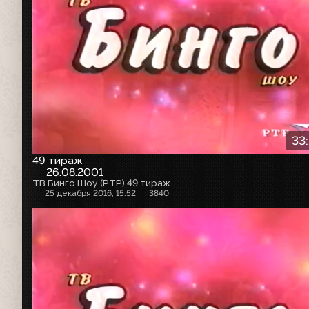
33
49 тираж
26.08.2001
ТВ Бинго Шоу (РТР) 49 тираж
25 декабря 2016, 15:52
3840