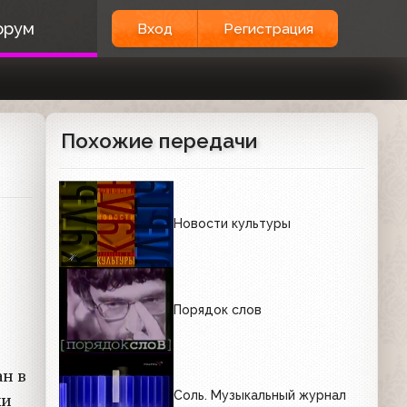
орум
Вход
Регистрация
Похожие передачи
Новости культуры
Порядок слов
ан в
Соль. Музыкальный журнал
ки