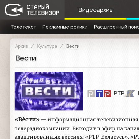
Видеоархив
Телетекст
Рекламные ролики
Расширенный поис
Архив
Культура
Вести
Вести
РТР
«Ве́сти»
— информационная телевизионная п
телерадиокомпании. Выходит в эфир на канал
адаптированных версиях: «РТР-Беларусь», «Р