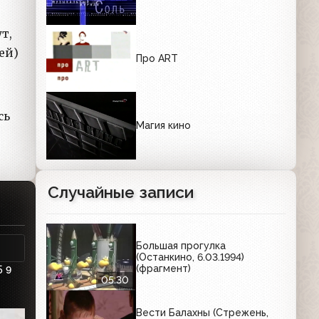
ут,
ей)
Про ART
сь
Магия кино
Случайные записи
Большая прогулка
(Останкино, 6.03.1994)
(фрагмент)
5
9
05:30
Вести Балахны (Стрежень,