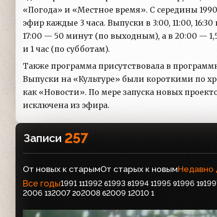
«Погода» и «Местное время». C середины 199
эфир каждые 3 часа. Выпуски в 3:00, 11:00, 16:3
17:00 — 50 минут (по выходным), а в 20:00 — 1
и 1 час (по субботам).
Также программа присутствовала в программной
Выпуски на «Культуре» были короткими по х
как «Новости». По мере запуска новых проекто
исключена из эфира.
257
Записи
От новых к старым
От старых к новым
Недавно
Все годы
1991
1992
1993
1994
1995
1996
199
11
6
8
1
9
19
2006
2007
2008
2009
2010
13
20
6
1
1