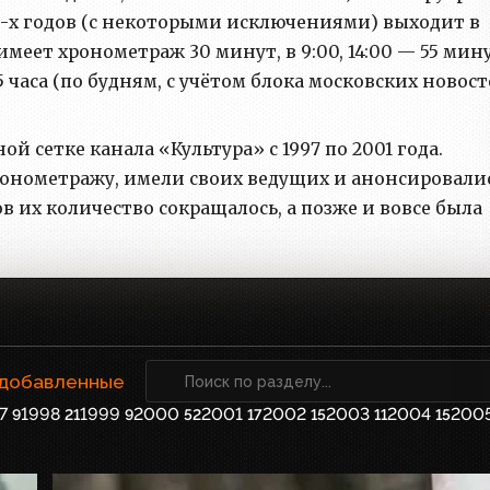
0-х годов (с некоторыми исключениями) выходит в
0 имеет хронометраж 30 минут, в 9:00, 14:00 — 55 мин
,5 часа (по будням, с учётом блока московских новост
 сетке канала «Культура» с 1997 по 2001 года.
ронометражу, имели своих ведущих и анонсировали
в их количество сокращалось, а позже и вовсе была
 добавленные
7
1998
1999
2000
2001
2002
2003
2004
200
9
21
9
52
17
15
11
15