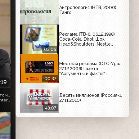
Антропология (НТВ, 2000)
Танго
Реклама (ТВ-6, 06.12.1998)
Coca-Cola, Dirol, Шок,
Head&Shoulders, Nestle
Мишутка, Safeguard
03:05
Местная реклама (СТС-Урал,
27.12.2006) Газета
"Аргументы и факты",
ювелирный магазин "Гиацинт"
00:37
:19
Интервью, данное телеканалу РТР в связи с крушением атомной подводной лодки "Курск". В этот день в России был объявлен общенациональный траур.
Десять миллионов (Россия-1,
Лицензия на материал - Creative Commons Attribution 4.0 International.
27.11.2010)
48:07