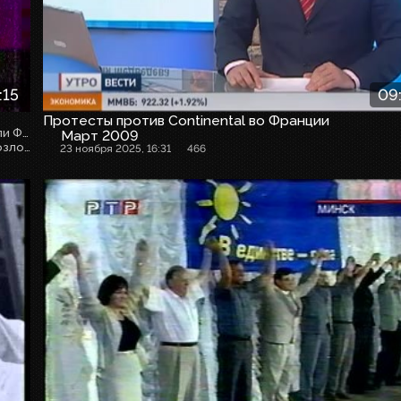
:15
09
Протесты против Continental во Франции
Неофициальный визит первого зам. директора МВФ Стэнли Фишера в Москву. Встреча Фишера с первым вице-премьером М.Касьяновым
Март 2009
Визит Путина на учения Северного флота в Мурманске. Возложение венков к могиле погибшего в Чечне генерал-майора морской пехоты Отраковского
23 ноября 2025, 16:31
466