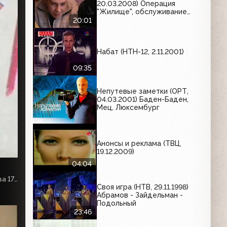
20.03.2008) Операция
"Жилище", обслуживание
газового оборудования
20:01
Набат (НТН-12, 2.11.2001)
09:35
Непутевые заметки (ОРТ,
04.03.2001) Баден-Баден,
Мец, Люксембург
Анонсы и реклама (ТВЦ,
19.12.2009)
04:04
Точечная застройка в Москве продолжается. Вести Москва 17 ноября 2008
Своя игра (НТВ, 29.11.1998)
Абрамов - Зайдельман -
Подольный
23:46