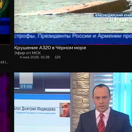
Крушение А320 в Чёрном море
Эфир от МСК
4 мая 2026, 01:38
129
Armavia Flight 967 was a flight operated by Armavia, the largest international airline of Armenia on May 3, 2006, from Yerevan in Armenia to Sochi, a Black Sea coastal resort city in Russia. The aircraft crashed into the sea while attempting to conduct a go-around following its first approach to Sochi airport, killing all 113 aboard.