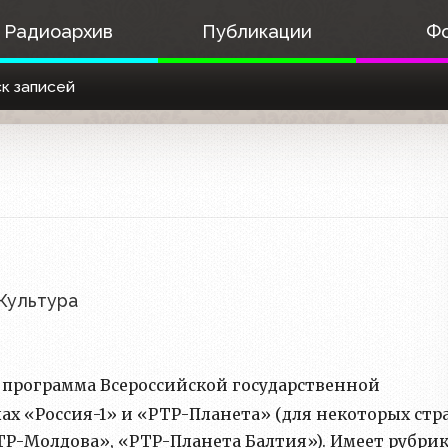
Радиоархив
Публикации
Ф
к записей
Культура
рограмма Всероссийской государственной
ах «Россия-1» и «РТР-Планета» (для некоторых стр
ТР-Молдова», «РТР-Планета Балтия»). Имеет рубри