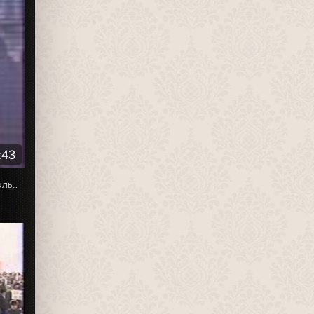
:43
Ведущий - Владислав Флярковский. Начинается с СССР больше нет.