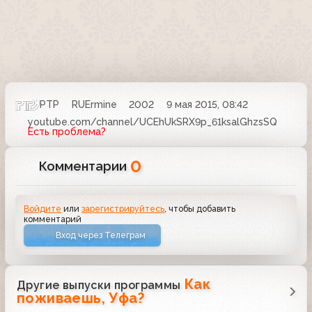
РТР
RUErmine
2002
9 мая 2015, 08:42
youtube.com/channel/UCEhUkSRX9p_61ksalGhzsSQ
Есть проблема?
0
Комментарии
Войдите
или
зарегистрируйтесь
, чтобы добавить
комментарий
Вход через Телеграм
Как
Другие выпуски программы
поживаешь, Уфа?