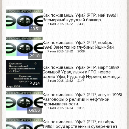
Как поживаешь, Уфа? (РТР, май 1995) I
Всемирный курултай башкир
7 мая 2015, 14:22
2438
19:51
Как поживаешь, Уфа? (РТР, ноябрь
1994) Заметки из глубины: Ишимбай
7 мая 2015, 13:52
2068
29:10
Как поживаешь, Уфа? (РТР, март 1993)
Большой Урал, лыжи и ГТО, новое
радио Уфы, Рудольф Нуриев, команда
"Салават Юлаев", Рамазан
8 мая 2015, 13:52
2147
43:14
Как поживаешь, Уфа? (РТР, август 1995)
Разговоры о религии и нефтяной
промышленности
7 мая 2015, 14:34
1962
09:56
Как поживаешь, Уфа? (РТР, октябрь
1995) Государственный суверенитет