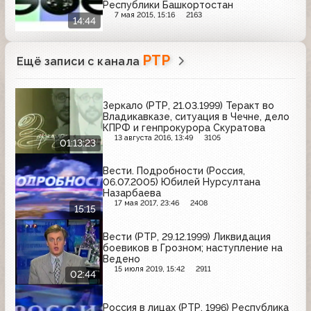
Республики Башкортостан
7 мая 2015, 15:16
2163
14:44
РТР
Ещё записи с канала
Зеркало (РТР, 21.03.1999) Теракт во
Владикавказе, ситуация в Чечне, дело
КПРФ и генпрокурора Скуратова
13 августа 2016, 13:49
3105
01:13:23
Вести. Подробности (Россия,
06.07.2005) Юбилей Нурсултана
Назарбаева
17 мая 2017, 23:46
2408
15:15
Вести (РТР, 29.12.1999) Ликвидация
боевиков в Грозном; наступление на
Ведено
15 июля 2019, 15:42
2911
02:44
Россия в лицах (РТР, 1996) Республика