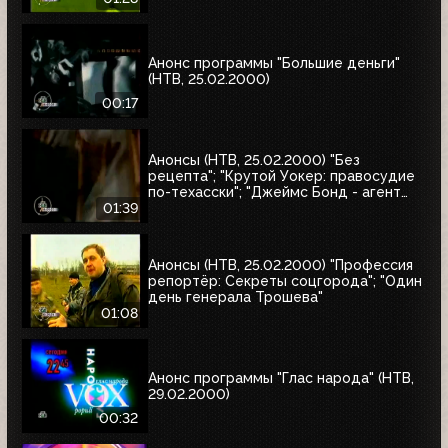
Анонс программы "Большие деньги"
(НТВ, 25.02.2000)
00:17
Анонсы (НТВ, 25.02.2000) "Без
рецепта"; "Крутой Уокер: правосудие
по-техасски"; "Джеймс Бонд - агент
007. Бриллианты остаются навсегда"
01:39
Анонсы (НТВ, 25.02.2000) "Профессия
репортёр: Секреты соцгорода"; "Один
день генерала Трошева"
01:08
Анонс программы "Глас народа" (НТВ,
29.02.2000)
00:32