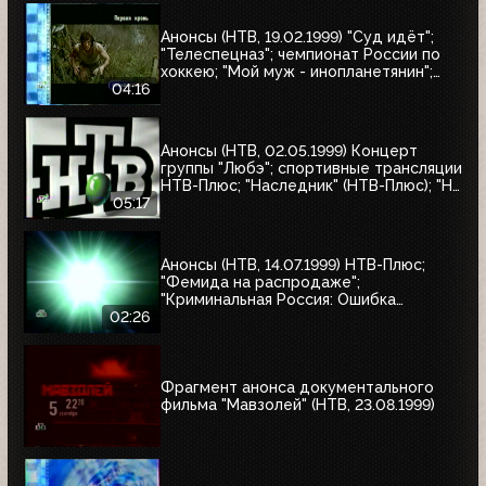
Анонсы (НТВ, 19.02.1999) "Суд идёт";
"Телеспецназ"; чемпионат России по
хоккею; "Мой муж - инопланетянин";
"Эскадрон гусар летучих"; "Любовные
04:16
истории, которые потрясли мир"; "Её
звали Никита"; "Рэмбо: Первая кровь"
Анонсы (НТВ, 02.05.1999) Концерт
группы "Любэ"; спортивные трансляции
НТВ-Плюс; "Наследник" (НТВ-Плюс); "Не
послать ли нам гонца?"; "Мятеж";
05:17
"Разные судьбы"; "Убийцы"; "А зори
здесь тихие"
Анонсы (НТВ, 14.07.1999) НТВ-Плюс;
"Фемида на распродаже";
"Криминальная Россия: Ошибка
киллера"; "Месть женщины"
02:26
Фрагмент анонса документального
фильма "Мавзолей" (НТВ, 23.08.1999)