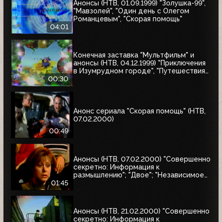
Анонсы (НТВ, 01.09.1999) "Золушка-99",
"Мавзолей", "Один день с Олегом
Романцевым", "Скорая помощь"
04:01
Конечная заставка "Мультфильм" и
анонсы (НТВ, 04.12.1999) "Приключения
в Изумрудном городе", "Путешествия
натуралиста"
00:30
Анонс сериала "Скорая помощь" (НТВ,
07.02.2000)
00:49
Анонсы (НТВ, 07.02.2000) "Совершенно
секретно: Информация к
размышлению"; "Двое"; "Независимое
расследование"
01:45
Анонсы (НТВ, 21.02.2000) "Совершенно
секретно: Информация к