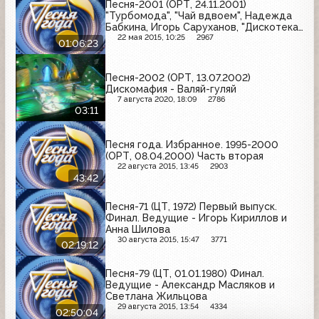
Песня-2001 (ОРТ, 24.11.2001)
"Турбомода", "Чай вдвоем", Надежда
Бабкина, Игорь Саруханов, "Дискотека
Авария", Анна Резникова, "Hi-Fi", Татьяна
22 мая 2015, 10:25
2967
01:06:23
Овсиенко, Олег Газманов
Песня-2002 (ОРТ, 13.07.2002)
Дискомафия - Валяй-гуляй
7 августа 2020, 18:09
2786
03:11
Песня года. Избранное. 1995-2000
(ОРТ, 08.04.2000) Часть вторая
22 августа 2015, 13:45
2903
43:42
Песня-71 (ЦТ, 1972) Первый выпуск.
Финал. Ведущие - Игорь Кириллов и
Анна Шилова
30 августа 2015, 15:47
3771
02:19:12
Песня-79 (ЦТ, 01.01.1980) Финал.
Ведущие - Александр Масляков и
Светлана Жильцова
29 августа 2015, 13:54
4334
02:50:04