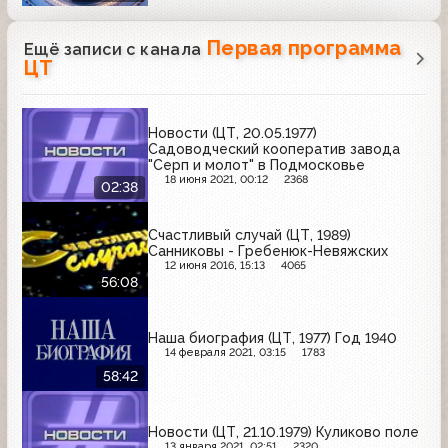
Первая программа
Ещё записи с канала
ЦТ
Новости (ЦТ, 20.05.1977)
Садоводческий кооператив завода
"Серп и молот" в Подмосковье
18 июня 2021, 00:12
2368
02:38
Счастливый случай (ЦТ, 1989)
Санниковы - Гребенюк-Невяжских
12 июня 2016, 15:13
4065
56:08
Наша биография (ЦТ, 1977) Год 1940
14 февраля 2021, 03:15
1783
58:42
Новости (ЦТ, 21.10.1979) Куликово поле
13 января 2021, 02:51
2320