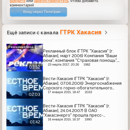
Войдите
или
зарегистрируйтесь
, чтобы добавить
комментарий
Вход через Телеграм
ГТРК Хакасия
Ещё записи с канала
Рекламный блок
Рекламный блок (ГТРК "Хакасия" [г.
Абакан], март 2006) Компания "Ваши
окна", компания "Страховая помощь",
Сбербанк России, магазин "Autoritet",
23 марта 2017, 20:26
1982
03:52
завод "Алёшина", магазин "Status-
мебель"
Вести-Хакасия (ГТРК "Хакасия" [г.
Абакан], 07.06.2006) Энергоснабжения
Сорского горно-обогатительного
комбината станет более надежным
17 января 2015, 18:47
2033
02:03
Вести-Хакасия (ГТРК "Хакасия" [г.
Абакан], 24.04.2007) В ОАО
"Хакасэнерго" прошла пресс-
конференция для журналистов
18 января 2015, 16:37
1990
01:42
республиканских СМИ