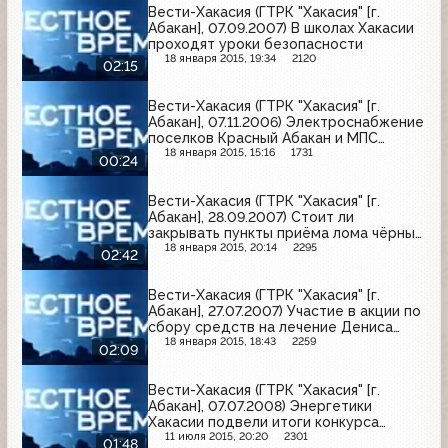
Вести-Хакасия (ГТРК "Хакасия" [г.
Абакан], 07.09.2007) В школах Хакасии
проходят уроки безопасности
18 января 2015, 19:34
2120
02:15
Вести-Хакасия (ГТРК "Хакасия" [г.
Абакан], 07.11.2006) Электроснабжение
поселков Красный Абакан и МПС
республиканской столицы
18 января 2015, 15:16
1731
00:24
существенно улучшится
Вести-Хакасия (ГТРК "Хакасия" [г.
Абакан], 28.09.2007) Стоит ли
закрывать пункты приёма лома чёрных
и цветных металлов, и нужна ли в этом
18 января 2015, 20:14
2295
02:42
деле государственная монополия
Вести-Хакасия (ГТРК "Хакасия" [г.
Абакан], 27.07.2007) Участие в акции по
сбору средств на лечение Дениса
Щуплова принял и коллектив ОАО
18 января 2015, 18:43
2259
02:09
"Хакасэнерго"
Вести-Хакасия (ГТРК "Хакасия" [г.
Абакан], 07.07.2008) Энергетики
Хакасии подвели итоги конкурса
дипломных проектов
11 июля 2015, 20:20
2301
01:48