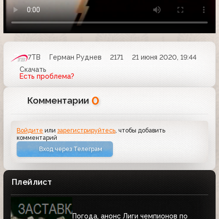
7ТВ
Герман Руднев
2171
21 июня 2020, 19:44
Скачать
Есть проблема?
0
Комментарии
Войдите
или
зарегистрируйтесь
, чтобы добавить
комментарий
Вход через Телеграм
Плейлист
Погода, анонс Лиги чемпионов по