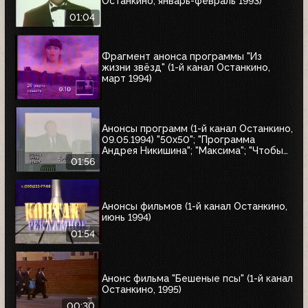
Останкино, январь-февраль 1993)
01:04
Фрагмент анонса программы "Из
жизни звёзд" (1-й канал Останкино,
март 1994)
Анонсы программ (1-й канал Останкино,
09.05.1994) "50x50"; "Программа
Андрея Никишина"; "Максима"; "Чтобы
помнили"; обзор рынка недвижимости
01:56
Анонсы фильмов (1-й канал Останкино,
июнь 1994)
01:54
Анонс фильма "Бешеные псы" (1-й канал
Останкино, 1995)
00:30