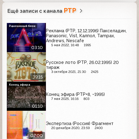
РТР
Ещё записи с канала
Рекламный блок
Реклама (РТР, 12.12.1996) Пакселадин,
Panasonic, Vist, Калпол, Tampax,
Andrews, Nescafe
5 мая 2022, 16:48
1995
03:10
Русское лото (РТР, 26.02.1995) 20
тираж
3 октября 2021, 21:30
2425
39:15
Конец эфира
Конец эфира (РТР+8, ~1995)
7 мая 2025, 16:16
803
01:10
Экспертиза (Россия) Фрагмент
20 декабря 2020, 23:59
2400
07:00