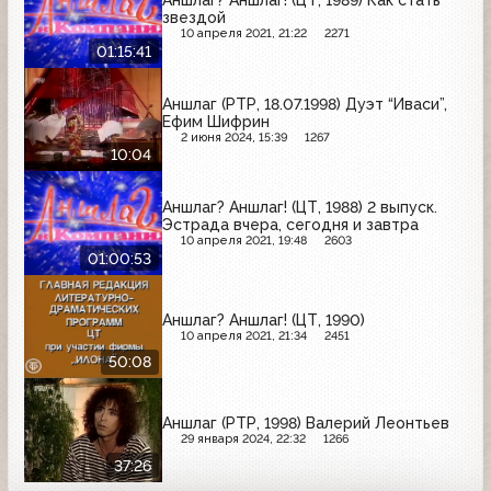
Аншлаг? Аншлаг! (ЦТ, 1989) Как стать
звездой
10 апреля 2021, 21:22
2271
01:15:41
Аншлаг (РТР, 18.07.1998) Дуэт “Иваси”,
Ефим Шифрин
2 июня 2024, 15:39
1267
10:04
Аншлаг? Аншлаг! (ЦТ, 1988) 2 выпуск.
Эстрада вчера, сегодня и завтра
10 апреля 2021, 19:48
2603
01:00:53
Аншлаг? Аншлаг! (ЦТ, 1990)
10 апреля 2021, 21:34
2451
50:08
Аншлаг (РТР, 1998) Валерий Леонтьев
29 января 2024, 22:32
1266
37:26