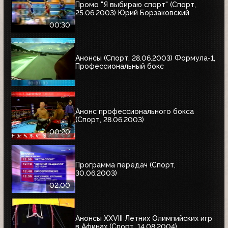
Промо "Я выбираю спорт" (Спорт,
25.06.2003) Юрий Борзаковский
00:30
Анонсы (Спорт, 28.06.2003) Формула-1,
Профессиональный бокс
Анонс профессионального бокса
(Спорт, 28.06.2003)
00:20
Программа передач (Спорт,
30.06.2003)
02:00
Анонсы XXVIII Летних Олимпийских игр
в Афинах (Спорт, 14.08.2004)