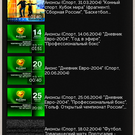
Анонсы (Спорт, 31.03.2004) "Конный
спорт. Кубок мира" (фрагмент),
"Сборная России", "Баскетбол.
Мартовское безумие"
01:40
Анонсы (Спорт, 14.06.2004) "Дневник
Евро-2004", "Год в эфире",
"Профессиональный бокс"
01:51
Анонс "Дневник Евро-2004" (Спорт,
20.06.2004)
00:40
Анонсы (Спорт, 25.06.2004) "Дневник
Евро-2004", "Профессиональный бокс",
"Гольф. Открытый чемпионат России",
"Волейбол. Евролига-2004. Мужчины"
Анонсы (Спорт, 18.02.2004) "Футбол.
Товарищеский матч. Португалия -