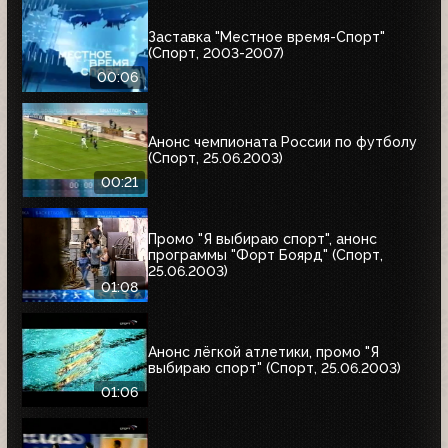
Заставка "Местное время-Спорт"
(Спорт, 2003-2007)
00:06
Анонс чемпионата России по футболу
(Спорт, 25.06.2003)
00:21
Промо "Я выбираю спорт", анонс
программы "Форт Боярд" (Спорт,
25.06.2003)
01:08
Анонс лёгкой атлетики, промо "Я
выбираю спорт" (Спорт, 25.06.2003)
01:06