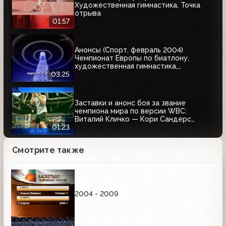
Художественная гимнастика, Точка
отрыва
01:57
Анонсы (Спорт, февраль 2004)
Чемпионат Европы по биатлону,
художественная гимнастика,
Баскетбол России, Вести-Спорт
03:25
Заставки и анонс боя за звание
чемпиона мира по версии WBC:
Виталий Кличко — Кори Сандерс
(Спорт, апрель 2004)
01:23
Смотрите также
2004 - 2009