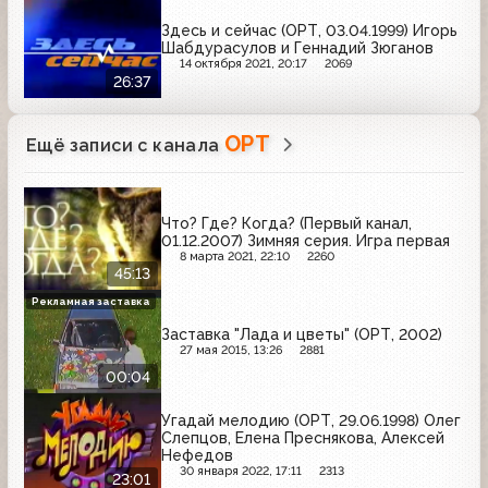
Здесь и сейчас (ОРТ, 03.04.1999) Игорь
Шабдурасулов и Геннадий Зюганов
14 октября 2021, 20:17
2069
26:37
ОРТ
Ещё записи с канала
Что? Где? Когда? (Первый канал,
01.12.2007) Зимняя серия. Игра первая
8 марта 2021, 22:10
2260
45:13
Рекламная заставка
Заставка "Лада и цветы" (ОРТ, 2002)
27 мая 2015, 13:26
2881
00:04
Угадай мелодию (ОРТ, 29.06.1998) Олег
Слепцов, Елена Преснякова, Алексей
Нефедов
30 января 2022, 17:11
2313
23:01