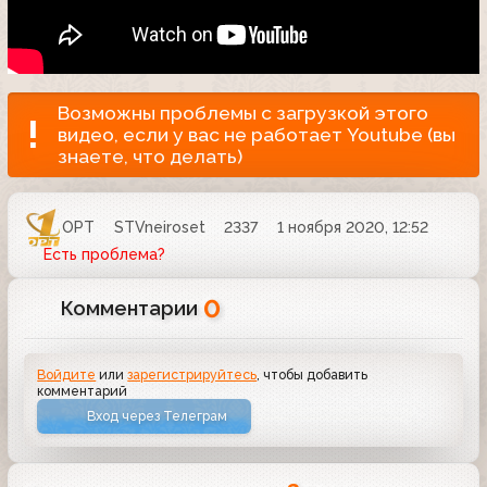
Возможны проблемы с загрузкой этого
видео, если у вас не работает Youtube (вы
знаете, что делать)
ОРТ
STVneiroset
2337
1 ноября 2020, 12:52
Есть проблема?
0
Комментарии
Войдите
или
зарегистрируйтесь
, чтобы добавить
комментарий
Вход через Телеграм