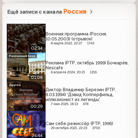
Россия
Ещё записи с канала
Военная программа (Россия,
10.05.2003) (отрывок)
8 марта 2022, 22:27
1743
02:34
Рекламный блок
Реклама (РТР, октябрь 1999) Бочкарёв,
Nescafe
8 апреля 2024, 20:21
1216
01:08
Другое
Диктор Владимир Березин (РТР,
8.03.1994) 'Дэвид Копперфильд,
иллюзионист из легенды'
7 мая 2025, 18:13
478
00:29
Сам себе режиссёр (РТР, 1996)
29 октября 2021, 22:23
3700
24:44