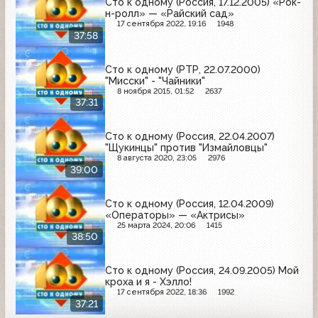
Сто к одному (Россия, 17.12.2005) «Рок-
н-ролл» — «Райский сад»
17 сентября 2022, 19:16
1948
37:58
Сто к одному (РТР, 22.07.2000)
"Мисски" - "Чайники"
8 ноября 2015, 01:52
2637
37:31
Сто к одному (Россия, 22.04.2007)
"Щукинцы" против "Измайловцы"
8 августа 2020, 23:05
2976
39:00
Сто к одному (Россия, 12.04.2009)
«Операторы» — «Актрисы»
25 марта 2024, 20:06
1415
38:50
Сто к одному (Россия, 24.09.2005) Мой
кроха и я - Хэлло!
17 сентября 2022, 18:36
1992
37:21