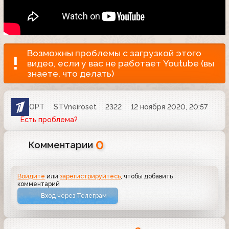
Возможны проблемы с загрузкой этого
видео, если у вас не работает Youtube (вы
знаете, что делать)
ОРТ
STVneiroset
2322
12 ноября 2020, 20:57
Есть проблема?
0
Комментарии
Войдите
или
зарегистрируйтесь
, чтобы добавить
комментарий
Вход через Телеграм