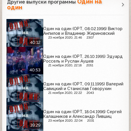
Один на
Другие выпуски программы
один
Один на один (ОРТ, 08.02.1996) Виктор
Анпилов и Владимир Жириновский
23 ноября 2020, 21:46
2307
40:12
Один на один (ОРТ, 26.10.1995) Эдуард
Россель и Руслан Аушев
21 ноября 2020, 22:18
2051
40:53
Один на один (ОРТ, 09.11.1995) Валерий
Савицкий и Станислав Говорухин
21 ноября 2020, 22:22
2043
Один на один (ОРТ, 18.04.1996) Сергей
Калашников и Александр Лившиц
23 ноября 2020, 22:04
2031
39:29