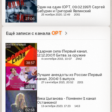
Один на один (ОРТ, 09.02.1997) Сергей
Бабурин и Григорий Явлинский
25 ноября 2020, 12:49
2051
27:06
ОРТ
Ещё записи с канала
Ударная сила (Первый канал,
12.12.2007) Битва за оружие
4 сентября 2015, 10:07
2442
38:57
Лучшие анекдоты из России (Первый
канал, 2004) 5 выпуск
27 сентября 2021, 20:52
2201
25:58
Вика Цыганова - Помянем (1 канал
Останкино)
13 октября 2023, 17:23
1413
02:58