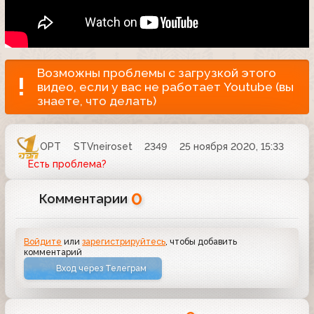
Возможны проблемы с загрузкой этого
видео, если у вас не работает Youtube (вы
знаете, что делать)
ОРТ
STVneiroset
2349
25 ноября 2020, 15:33
Есть проблема?
0
Комментарии
Войдите
или
зарегистрируйтесь
, чтобы добавить
комментарий
Вход через Телеграм