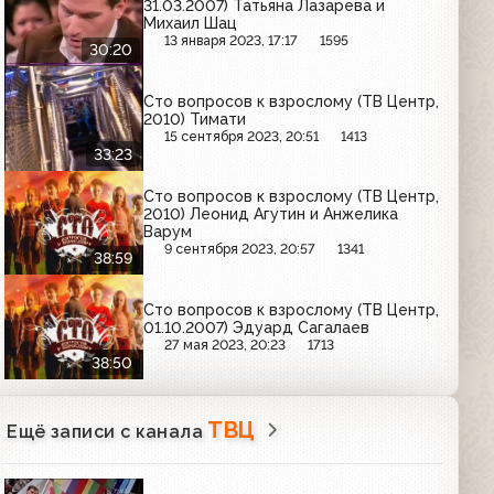
31.03.2007) Татьяна Лазарева и
Михаил Шац
13 января 2023, 17:17
1595
30:20
Сто вопросов к взрослому (ТВ Центр,
2010) Тимати
15 сентября 2023, 20:51
1413
33:23
Сто вопросов к взрослому (ТВ Центр,
2010) Леонид Агутин и Анжелика
Варум
9 сентября 2023, 20:57
1341
38:59
Сто вопросов к взрослому (ТВ Центр,
01.10.2007) Эдуард Сагалаев
27 мая 2023, 20:23
1713
38:50
ТВЦ
Ещё записи с канала