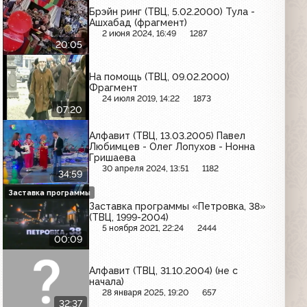
Брэйн ринг (ТВЦ, 5.02.2000) Тула -
Ашхабад (фрагмент)
2 июня 2024, 16:49
1287
20:05
На помощь (ТВЦ, 09.02.2000)
Фрагмент
24 июля 2019, 14:22
1873
07:20
Алфавит (ТВЦ, 13.03.2005) Павел
Любимцев - Олег Лопухов - Нонна
Гришаева
30 апреля 2024, 13:51
1182
34:59
Заставка программы
Заставка программы «Петровка, 38»
(ТВЦ, 1999-2004)
5 ноября 2021, 22:24
2444
00:09
Алфавит (ТВЦ, 31.10.2004) (не с
начала)
28 января 2025, 19:20
657
32:37