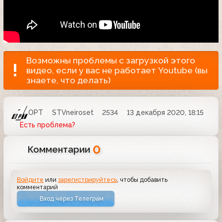
Возможны проблемы с загрузкой этого
видео, если у вас не работает Youtube (вы
знаете, что делать)
ОРТ
STVneiroset
2534
13 декабря 2020, 18:15
Есть проблема?
0
Комментарии
Войдите
или
зарегистрируйтесь
, чтобы добавить
комментарий
Вход через Телеграм