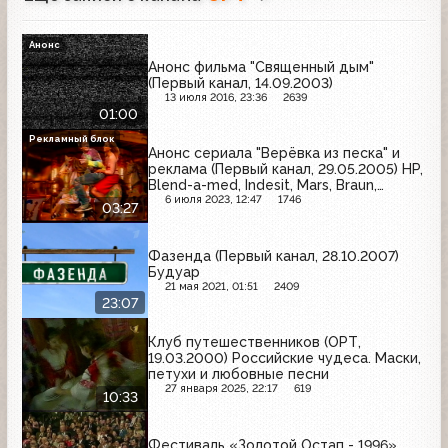
Анонс
Анонс фильма "Священный дым"
(Первый канал, 14.09.2003)
13 июля 2016, 23:36
2639
01:00
Рекламный блок
Анонс сериала "Верёвка из песка" и
реклама (Первый канал, 29.05.2005) HP,
Blend-a-med, Indesit, Mars, Braun,
Фастум-гель, Old Spice, Toyota
6 июля 2023, 12:47
1746
03:27
Фазенда (Первый канал, 28.10.2007)
Будуар
21 мая 2021, 01:51
2409
23:07
Клуб путешественников (ОРТ,
19.03.2000) Российские чудеса. Маски,
петухи и любовные песни
27 января 2025, 22:17
619
10:33
Фестиваль «Золотой Остап - 1996»