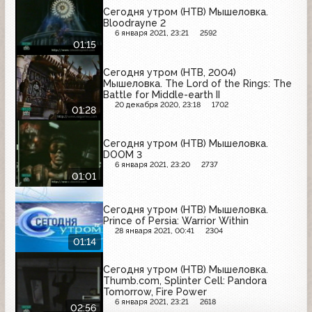
Сегодня утром (НТВ) Мышеловка.
Bloodrayne 2
6 января 2021, 23:21
2592
01:15
Сегодня утром (НТВ, 2004)
Мышеловка. The Lord of the Rings: The
Battle for Middle-earth II
20 декабря 2020, 23:18
1702
01:28
Сегодня утром (НТВ) Мышеловка.
DOOM 3
6 января 2021, 23:20
2737
01:01
Сегодня утром (НТВ) Мышеловка.
Prince of Persia: Warrior Within
28 января 2021, 00:41
2304
01:14
Сегодня утром (НТВ) Мышеловка.
Thumb.com, Splinter Cell: Pandora
Tomorrow, Fire Power
6 января 2021, 23:21
2618
02:56