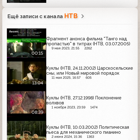
НТВ
Ещё записи с канала
Анонс
Фрагмент анонса фильма "Танго над
пропастью" в титрах (НТВ, 03.07.2005)
9 мая 2023, 21:55
2262
00:15
Куклы (НТВ, 24.11.2002) Царскосельские
сны, или Новый мировой порядок
11 мая 2025, 16:57
605
13:04
Куклы (НТВ, 27.12.1998) Поклонение
волхвов
1 ноября 2023, 23:59
1474
08:39
Куклы (НТВ, 10.03.2002) Политическая
пьеса для механического пианино
2 июня 2024, 15:36
1363