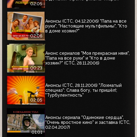
02:05
Анонсы (СТС, 04.12.2006) "Папа на все
руки", "Настоящие мультфильмы", "Кто
в доме хозяин?"
02:06
Анонс сериалов "Моя прекрасная няня",
"Папа на все руки" и "Кто в доме
хозяин?" (СТС, 28.11.2006)
00:23
Анонсы (СТС, 28.11.2006) "Лохматый
спецназ"; Слава богу, ты пришёл!;
"Турбулентность"
02:05
Анонсы сериала "Одинокие сердца",
"Очень яростное кино" и заставка (СТС,
02.04.2007)
01:01