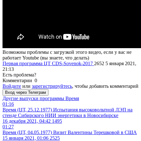
Возможны проблемы с загрузкой этого видео, если у вас не
работает Youtube (вы знаете, что делать)
Первая программа ЦТ
CDS-Sovenok-2017
2652
5 января 2021,
21:13
Есть проблема?
Комментарии
0
Войдите
или
зарегистрируйтесь
, чтобы добавить комментарий
Вход через Телеграм
Другие выпуски программы
Время
01:16
Время (ЦТ, 25.12.1977) Испытания высоковольтной ЛЭП на
стенде Сибирского НИИ энергетики в Новосибирске
16 декабря 2021, 04:42
1495
01:27
Время (ЦТ, 04.05.1977) Визит Валентины Терешковой в США
15 января 2021, 01:06
2525