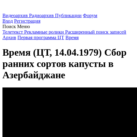
Видеоархив
Радиоархив
Публикации
Форум
Вход
Регистрация
Поиск
Меню
Телетекст
Рекламные ролики
Расширенный поиск записей
Архив
Первая программа ЦТ
Время
Время (ЦТ, 14.04.1979) Сбор
ранних сортов капусты в
Азербайджане