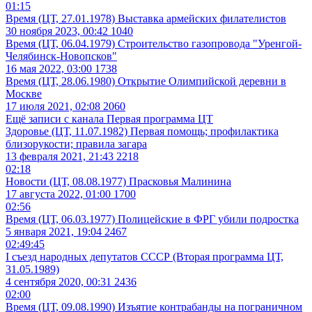
01:15
Время (ЦТ, 27.01.1978) Выставка армейских филателистов
30 ноября 2023, 00:42
1040
Время (ЦТ, 06.04.1979) Строительство газопровода "Уренгой-
Челябинск-Новопсков"
16 мая 2022, 03:00
1738
Время (ЦТ, 28.06.1980) Открытие Олимпийской деревни в
Москве
17 июля 2021, 02:08
2060
Ещё записи с канала
Первая программа ЦТ
Здоровье (ЦТ, 11.07.1982) Первая помощь; профилактика
близорукости; правила загара
13 февраля 2021, 21:43
2218
02:18
Новости (ЦТ, 08.08.1977) Прасковья Малинина
17 августа 2022, 01:00
1700
02:56
Время (ЦТ, 06.03.1977) Полицейские в ФРГ убили подростка
5 января 2021, 19:04
2467
02:49:45
I съезд народных депутатов СССР (Вторая программа ЦТ,
31.05.1989)
4 сентября 2020, 00:31
2436
02:00
Время (ЦТ, 09.08.1990) Изъятие контрабанды на пограничном