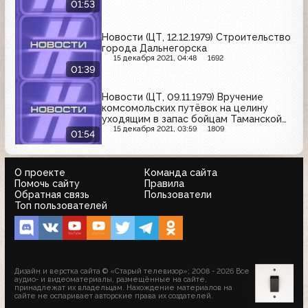
01:53
Новости (ЦТ, 12.12.1979) Строительство
города Дальнегорска
15 декабря 2021, 04:48
1692
01:39
Новости (ЦТ, 09.11.1979) Вручение
комсомольских путёвок на целину
уходящим в запас бойцам Таманской
дивизии
15 декабря 2021, 03:59
1809
01:54
О проекте
Команда сайта
Помочь сайту
Правила
Обратная связь
Пользователи
Топ пользователей
Дизайн и верстка сайта © «Старый телевизор»; 2008 - 2026 Все
аудио- и видеоматериалы, размещённые на сайте,
принадлежат их владельцам. Нахождение материалов на
сайте не оспаривает авторские права их создателей.