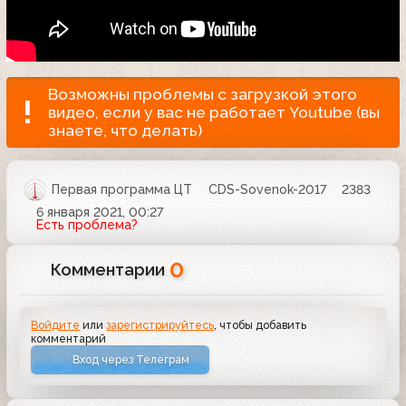
Возможны проблемы с загрузкой этого
видео, если у вас не работает Youtube (вы
знаете, что делать)
Первая программа ЦТ
CDS-Sovenok-2017
2383
6 января 2021, 00:27
Есть проблема?
0
Комментарии
Войдите
или
зарегистрируйтесь
, чтобы добавить
комментарий
Вход через Телеграм