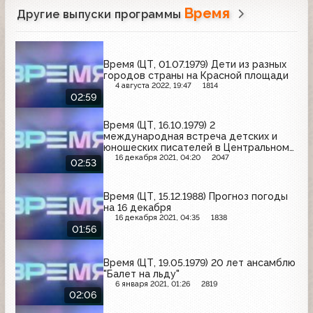
Время
Другие выпуски программы
Время (ЦТ, 01.07.1979) Дети из разных
городов страны на Красной площади
4 августа 2022, 19:47
1814
02:59
Время (ЦТ, 16.10.1979) 2
международная встреча детских и
юношеских писателей в Центральном
доме литераторов
16 декабря 2021, 04:20
2047
02:53
Время (ЦТ, 15.12.1988) Прогноз погоды
на 16 декабря
16 декабря 2021, 04:35
1838
01:56
Время (ЦТ, 19.05.1979) 20 лет ансамблю
"Балет на льду"
6 января 2021, 01:26
2819
02:06