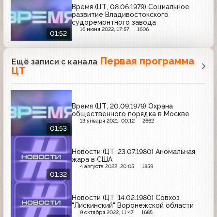
Время (ЦТ, 08.06.1979) Социальное
развитие Владивостокского
судоремонтного завода
16 июня 2022, 17:57
1606
01:52
Первая программа
Ещё записи с канала
ЦТ
Время (ЦТ, 20.09.1979) Охрана
общественного порядка в Москве
13 января 2021, 00:12
2662
01:53
Новости (ЦТ, 23.07.1980) Аномальная
жара в США
4 августа 2022, 20:05
1859
01:32
Новости (ЦТ, 14.02.1980) Совхоз
"Лискинский" Воронежской области
9 октября 2022, 11:47
1685