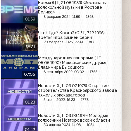
Время (ЦТ, 21.05.1989) Фестиваль
колокольной музыки в Ростове
Великом
8 февраля 2024, 11:59
1368
01:59
Что? Где? Когда? (ОРТ, 7.12.1996)
Третья игра зимней серии
20 февраля 2025, 22:41
808
58:21
Международная панорама (ЦТ,
05.05.1990) Мексиканские друзья
Владимира Высоцкого
6 сентября 2022, 03:02
1755
07:05
Новости (ЦТ, 03.07.1978) Открытие
строительства Красноярского завода
тяжелых экскаваторов
5 июля 2022, 16:23
1773
01:23
Новости (ЦТ, 03.03.1979) Молодые
колхозники Новгородской области
30 января 2024, 14:08
1054
01:42