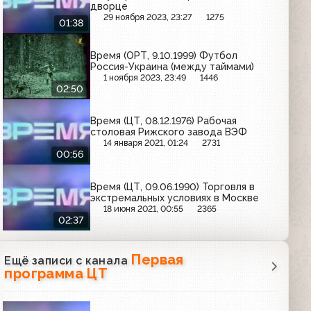
дворце
29 ноября 2023, 23:27
1275
01:38
Время (ОРТ, 9.10.1999) Футбол
Россия-Украина (между таймами)
1 ноября 2023, 23:49
1446
02:50
Время (ЦТ, 08.12.1976) Рабочая
столовая Рижского завода ВЭФ
14 января 2021, 01:24
2731
00:56
Время (ЦТ, 09.06.1990) Торговля в
экстремальных условиях в Москве
18 июня 2021, 00:55
2365
02:37
Первая
Ещё записи с канала
программа ЦТ