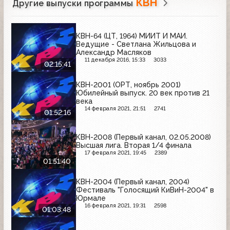
КВН
Другие выпуски программы
КВН-64 (ЦТ, 1964) МИИТ И МАИ.
Ведущие - Светлана Жильцова и
Александр Масляков
11 декабря 2016, 15:33
3033
02:15:41
КВН-2001 (ОРТ, ноябрь 2001)
Юбилейный выпуск. 20 век против 21
века
14 февраля 2021, 21:51
2741
01:52:16
КВН-2008 (Первый канал, 02.05.2008)
Высшая лига. Вторая 1/4 финала
17 февраля 2021, 19:45
2389
01:51:40
КВН-2004 (Первый канал, 2004)
Фестиваль "Голосящий КиВиН-2004" в
Юрмале
16 февраля 2021, 19:31
2598
01:03:48