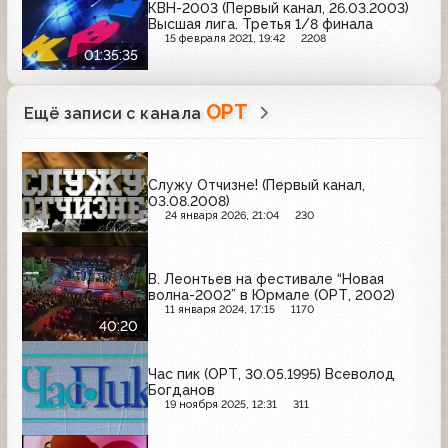
КВН-2003 (Первый канал, 26.03.2003)
Высшая лига. Третья 1/8 финала
15 февраля 2021, 19:42
2208
01:35:35
ОРТ
Ещё записи с канала
Служу Отчизне! (Первый канал,
03.08.2008)
24 января 2026, 21:04
230
В. Леонтьев на фестивале “Новая
волна-2002” в Юрмале (ОРТ, 2002)
11 января 2024, 17:15
1170
40:20
Час пик (ОРТ, 30.05.1995) Всеволод
Богданов
19 ноября 2025, 12:31
311