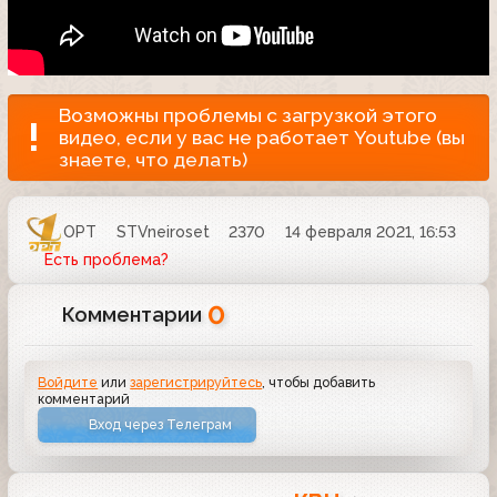
Возможны проблемы с загрузкой этого
видео, если у вас не работает Youtube (вы
знаете, что делать)
ОРТ
STVneiroset
2370
14 февраля 2021, 16:53
Есть проблема?
0
Комментарии
Войдите
или
зарегистрируйтесь
, чтобы добавить
комментарий
Вход через Телеграм