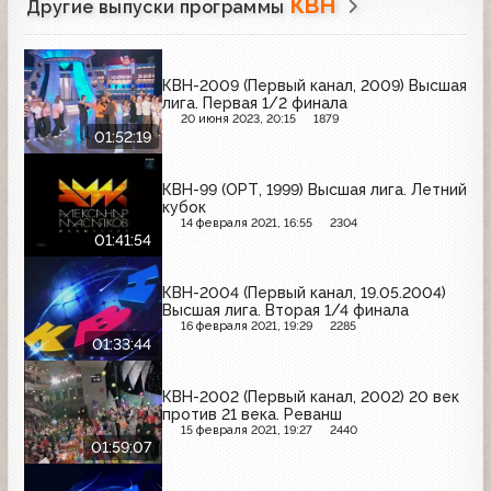
КВН
Другие выпуски программы
КВН-2009 (Первый канал, 2009) Высшая
лига. Первая 1/2 финала
20 июня 2023, 20:15
1879
01:52:19
КВН-99 (ОРТ, 1999) Высшая лига. Летний
кубок
14 февраля 2021, 16:55
2304
01:41:54
КВН-2004 (Первый канал, 19.05.2004)
Высшая лига. Вторая 1/4 финала
16 февраля 2021, 19:29
2285
01:33:44
КВН-2002 (Первый канал, 2002) 20 век
против 21 века. Реванш
15 февраля 2021, 19:27
2440
01:59:07