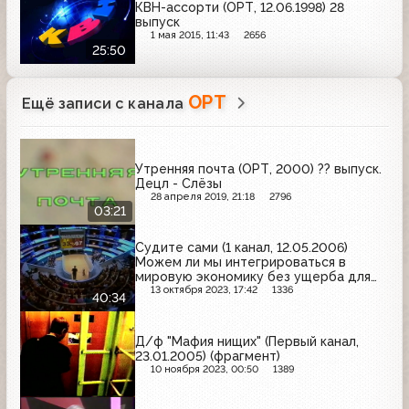
КВН-ассорти (ОРТ, 12.06.1998) 28
выпуск
1 мая 2015, 11:43
2656
25:50
ОРТ
Ещё записи с канала
Утренняя почта (ОРТ, 2000) ?? выпуск.
Децл - Слёзы
28 апреля 2019, 21:18
2796
03:21
Судите сами (1 канал, 12.05.2006)
Можем ли мы интегрироваться в
мировую экономику без ущерба для
своих интересов
13 октября 2023, 17:42
1336
40:34
Д/ф "Мафия нищих" (Первый канал,
23.01.2005) (фрагмент)
10 ноября 2023, 00:50
1389