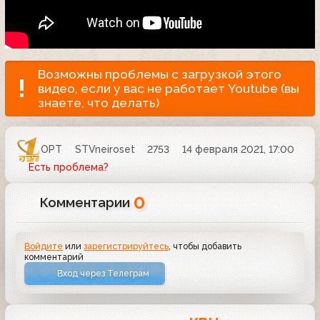
Возможны проблемы с загрузкой этого
видео, если у вас не работает Youtube (вы
знаете, что делать)
ОРТ
STVneiroset
2753
14 февраля 2021, 17:00
Есть проблема?
0
Комментарии
Войдите
или
зарегистрируйтесь
, чтобы добавить
комментарий
Вход через Телеграм