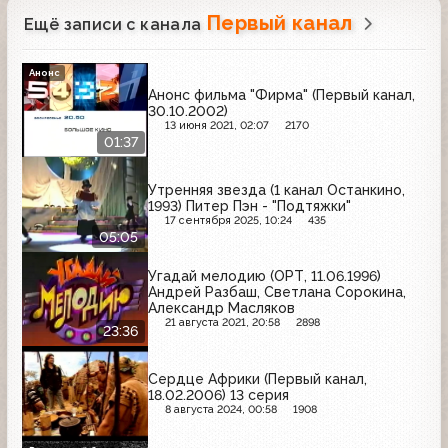
Первый канал
Ещё записи с канала
Анонс
Анонс фильма "Фирма" (Первый канал,
30.10.2002)
13 июня 2021, 02:07
2170
01:37
Утренняя звезда (1 канал Останкино,
1993) Питер Пэн - "Подтяжки"
17 сентября 2025, 10:24
435
05:05
Угадай мелодию (ОРТ, 11.06.1996)
Андрей Разбаш, Светлана Сорокина,
Александр Масляков
21 августа 2021, 20:58
2898
23:36
Сердце Африки (Первый канал,
18.02.2006) 13 серия
8 августа 2024, 00:58
1908