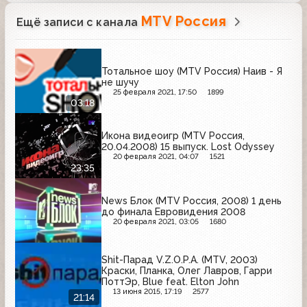
MTV Россия
Ещё записи с канала
Тотальное шоу (MTV Россия) Наив - Я
не шучу
25 февраля 2021, 17:50
1899
03:18
Икона видеоигр (MTV Россия,
20.04.2008) 15 выпуск. Lost Odyssey
20 февраля 2021, 04:07
1521
23:35
News Блок (MTV Россия, 2008) 1 день
до финала Евровидения 2008
20 февраля 2021, 03:05
1680
Shit-Парад V.Z.O.P.A. (MTV, 2003)
Краски, Планка, Олег Лавров, Гарри
ПоттЭр, Blue feat. Elton John
13 июня 2015, 17:19
2577
21:14