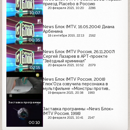
приезд Placebo в Россию
20 февраля 2021, 10:20
2286
10:07
News Блок (MTV, 16.05.2004) Диана
Арбенина
18 сентября 2015, 22:13
2162
00:35
News Блок (MTV Россия, 26.11.2007)
Сергей Лазарев в АРТ-проекте
"Звёздный криминал"
20 февраля 2021, 10:52
2079
02:15
News Блок (MTV Россия, 2008)
Глюк'Oza озвучила персонажа в
мультфильме «Монстры против
пришельцев»
19 февраля 2021, 20:38
1993
Заставка программы
Заставка программы «News Блок»
(MTV Россия, 1998)
20 февраля 2021, 10:41
2147
00:10