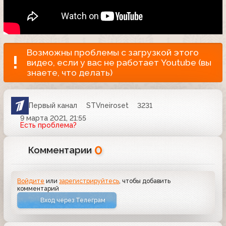
Возможны проблемы с загрузкой этого
видео, если у вас не работает Youtube (вы
знаете, что делать)
Первый канал
STVneiroset
3231
9 марта 2021, 21:55
Есть проблема?
0
Комментарии
Войдите
или
зарегистрируйтесь
, чтобы добавить
комментарий
Вход через Телеграм