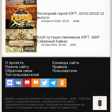
32:02
Последний герой (ОРТ, 09.02.2002) 13
выпуск
9 апреля 2022, 22:23
2069
59:46
Клуб путешественников (ОРТ, 1997)
Северный Кавказ
20 мая 2015, 20:00
2216
42:08
О проекте
Команда сайта
Помочь сайту
Правила
Обратная связь
Пользователи
Топ пользователей
Дизайн и верстка сайта © «Старый телевизор»; 2008 - 2026 Все
аудио- и видеоматериалы, размещённые на сайте,
принадлежат их владельцам. Нахождение материалов на
сайте не оспаривает авторские права их создателей.