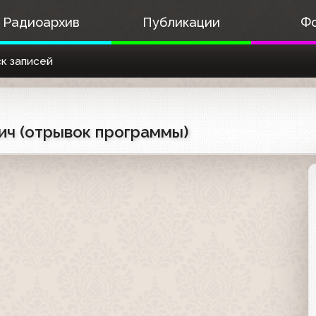
Радиоархив
Публикации
Ф
к записей
вич (отрывок программы)