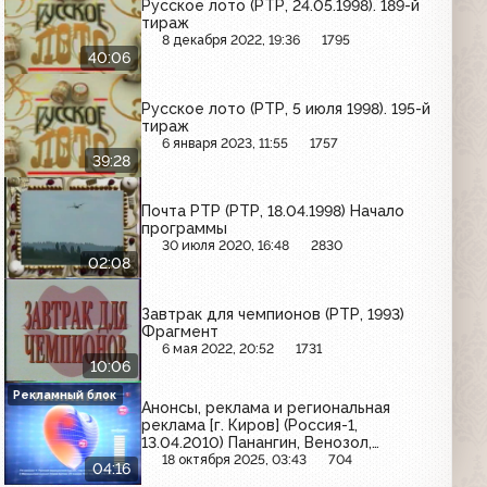
Русское лото (РТР, 24.05.1998). 189-й
тираж
8 декабря 2022, 19:36
1795
40:06
Русское лото (РТР, 5 июля 1998). 195-й
тираж
6 января 2023, 11:55
1757
39:28
Почта РТР (РТР, 18.04.1998) Начало
программы
30 июля 2020, 16:48
2830
02:08
Завтрак для чемпионов (РТР, 1993)
Фрагмент
6 мая 2022, 20:52
1731
10:06
Рекламный блок
Анонсы, реклама и региональная
реклама [г. Киров] (Россия-1,
13.04.2010) Панангин, Венозол,
Schauma, Strepsils, Три грации, ТЦ
18 октября 2025, 03:43
704
04:16
"Радуга", ТЦ "Алёнка", Лес дом сад,