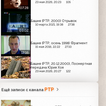
23 мая 2026, 20:23
105
07:28
Башня (РТР, 2000) Отрывок
10 марта 2021, 19:38
2738
03:02
Башня (РТР, осень 1998) Фрагмент
15 мая 2016, 22:22
2733
12:16
Башня (РТР, 20.12.2000), Посмертная
передача Юрия Хоя
23 мая 2026, 20:27
122
10:27
РТР
Ещё записи с канала