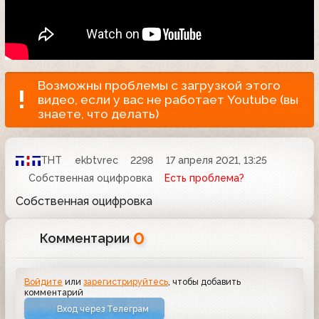
Возможны проблемы с загрузкой этого
видео, если у вас не работает Youtube (вы
знаете, что делать)
ТНТ
ekbtvrec
2298
17 апреля 2021, 13:25
Собственная оцифровка
Есть проблема?
Собственная оцифровка
0
Комментарии
Войдите
или
зарегистрируйтесь
, чтобы добавить
комментарий
Вход через Телеграм