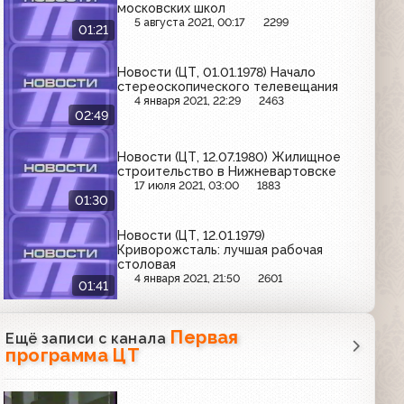
московских школ
5 августа 2021, 00:17
2299
01:21
Новости (ЦТ, 01.01.1978) Начало
стереоскопического телевещания
4 января 2021, 22:29
2463
02:49
Новости (ЦТ, 12.07.1980) Жилищное
строительство в Нижневартовске
17 июля 2021, 03:00
1883
01:30
Новости (ЦТ, 12.01.1979)
Криворожсталь: лучшая рабочая
столовая
4 января 2021, 21:50
2601
01:41
Первая
Ещё записи с канала
программа ЦТ