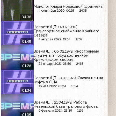
Монолог Клары Новиковой (фрагмент)
4 сентября 2020, 00:15
2405
04:36
Новости (ЦТ, 07.07.1980)
Транспортное снабжение Крайнего
Севера
4 августа 2022, 19:54
1707
01:49
Время (ЦТ, 05.02.1979) Иностранные
студенты в Государственном
Кремлёвском дворце
24 января 2021, 23:59
2463
01:28
Новости (ЦТ, 19.03.1979) Скачок цен на
нефть в США
16 мая 2022, 02:51
1554
01:34
Время (ЦТ, 21.04.1979) Работа
Невельской базы тралового флота
6 февраля 2024, 23:39
1165
01:35