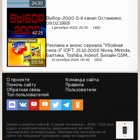
24:30
Выбор-2000 (1-й канал Останкино,
09.02.1993)
1 декабря 2023, 20:35
1469
42:25
Рекламный блок
Реклама и анонс сериала "Убойная
сила-3" (ОРТ, 21.10.2001) Nivea, Mirinda,
Балтика, Toshiba, Indesit, Билайн GSM,
Gala, Моё любимое, Гастал, Очаково,
10 октября 2024, 00:49
1602
05:58
Nesquik, Beta Tea, 100% Gold Premium,
Деревенское, Алюминиевая банка,
BonAqua
О проекте
Команда сайта
Помочь сайту
Правила
Обратная связь
Пользователи
Топ пользователей
Дизайн и верстка сайта © «Старый телевизор»; 2008 - 2026 Все
аудио- и видеоматериалы, размещённые на сайте,
принадлежат их владельцам. Нахождение материалов на
сайте не оспаривает авторские права их создателей.