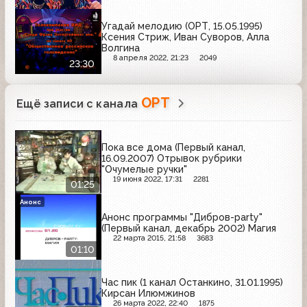
Угадай мелодию (ОРТ, 15.05.1995)
Ксения Стриж, Иван Суворов, Алла
Волгина
8 апреля 2022, 21:23
2049
23:30
ОРТ
Ещё записи с канала
Пока все дома (Первый канал,
16.09.2007) Отрывок рубрики
"Очумелые ручки"
19 июня 2022, 17:31
2281
01:25
Анонс
Анонс программы "Дибров-party"
(Первый канал, декабрь 2002) Магия
22 марта 2015, 21:58
3683
01:10
Час пик (1 канал Останкино, 31.01.1995)
Кирсан Илюмжинов
26 марта 2022, 22:40
1875