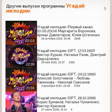
Угадай
Другие выпуски программы
мелодию
Угадай мелодию (Первый канал,
10.06.2004) Маргарита Воронова,
Арман Давлетяров, Юлия Штепенко
18 октября 2016, 16:48
2648
22:03
Угадай мелодию (ОРТ, 17.03.1997)
Виктор Курьян, Наталья Пзняк, Дмитрий
Дадодченко
29 мая 2021, 21:37
2318
22:39
Угадай мелодию (ОРТ, 09.12.1995)
Алексей Золотников - Любовь
Тамонова - Николай Сквознов
2 декабря 2015, 23:48
2764
21:55
Угадай мелодию (ОРТ, 28.10.1996)
Борис Ермаков, Наталья Чумаченко,
Виктор Крючков
27 июля 2026, 21:14
4