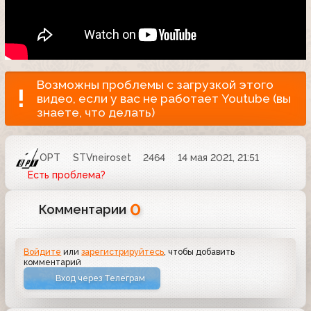
Возможны проблемы с загрузкой этого
видео, если у вас не работает Youtube (вы
знаете, что делать)
ОРТ
STVneiroset
2464
14 мая 2021, 21:51
Есть проблема?
0
Комментарии
Войдите
или
зарегистрируйтесь
, чтобы добавить
комментарий
Вход через Телеграм