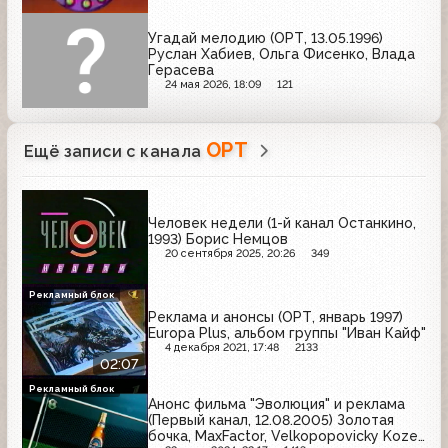
Угадай мелодию (ОРТ, 13.05.1996)
Руслан Хабиев, Ольга Фисенко, Влада
Герасева
24 мая 2026, 18:09
121
ОРТ
Ещё записи с канала
Человек недели (1-й канал Останкино,
1993) Борис Немцов
20 сентября 2025, 20:26
349
Рекламный блок
Реклама и анонсы (ОРТ, январь 1997)
Europa Plus, альбом группы "Иван Кайф"
4 декабря 2021, 17:48
2133
02:07
Рекламный блок
Анонс фильма "Эволюция" и реклама
(Первый канал, 12.08.2005) Золотая
бочка, MaxFactor, Velkopopovicky Kozel,