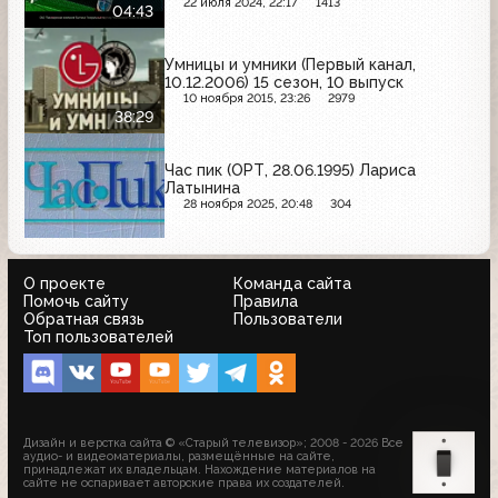
Bagbier, Tic Tac, Балтика, Охота,
22 июля 2024, 22:17
1413
04:43
Сибирская корона, Orbit, Бочкарёв
Умницы и умники (Первый канал,
10.12.2006) 15 сезон, 10 выпуск
10 ноября 2015, 23:26
2979
38:29
Час пик (ОРТ, 28.06.1995) Лариса
Латынина
28 ноября 2025, 20:48
304
О проекте
Команда сайта
Помочь сайту
Правила
Обратная связь
Пользователи
Топ пользователей
Дизайн и верстка сайта © «Старый телевизор»; 2008 - 2026 Все
аудио- и видеоматериалы, размещённые на сайте,
принадлежат их владельцам. Нахождение материалов на
сайте не оспаривает авторские права их создателей.