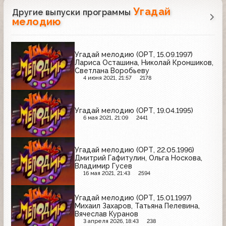
Угадай
Другие выпуски программы
мелодию
Угадай мелодию (ОРТ, 15.09.1997)
Лариса Осташина, Николай Кроншиков,
Светлана Воробьеву
4 июня 2021, 21:57
2178
Угадай мелодию (ОРТ, 19.04.1995)
6 мая 2021, 21:09
2441
Угадай мелодию (ОРТ, 22.05.1996)
Дмитрий Гафитулин, Ольга Носкова,
Владимир Гусев
16 мая 2021, 21:43
2594
Угадай мелодию (ОРТ, 15.01.1997)
Михаил Захаров, Татьяна Пелевина,
Вячеслав Куранов
3 апреля 2026, 18:43
238