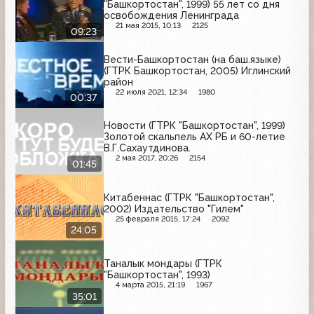
"Башкортостан", 1999) 55 лет со дня
освобождения Ленинграда
21 мая 2015, 10:13
2125
09:23
Вести-Башкортостан (на баш.языке)
(ГТРК Башкортостан, 2005) Иглинский
район
22 июля 2021, 12:34
1980
00:37
Новости (ГТРК "Башкортостан", 1999)
Золотой скальпель АХ РБ и 60-летие
В.Г.Сахаутдинова.
2 мая 2017, 20:26
2154
01:45
Китабеннас (ГТРК "Башкортостан",
2002) Издательство "Гилем"
25 февраля 2015, 17:24
2092
24:05
Таналык мондары (ГТРК
"Башкортостан", 1993)
4 марта 2015, 21:19
1967
35:01