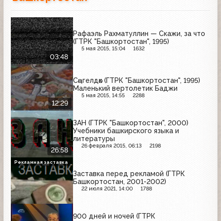
Рафаэль Рахматуллин — Скажи, за что
(ГТРК "Башкортостан", 1995)
5 мая 2015, 15:04
1632
03:48
Сәңгелдәк (ГТРК "Башкортостан", 1995)
Маленький вертолетик Баджи
5 мая 2015, 14:55
2288
12:29
ЗАН (ГТРК "Башкортостан", 2000)
Учебники башкирского языка и
литературы
26 февраля 2015, 06:13
2198
26:58
Рекламная заставка
Заставка перед рекламой (ГТРК
Башкортостан, 2001-2002)
22 июля 2021, 14:00
1788
900 дней и ночей (ГТРК