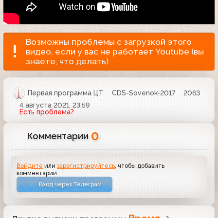
Возможны проблемы с загрузкой этого
видео, если у вас не работает Youtube (вы
знаете, что делать)
Первая программа ЦТ
CDS-Sovenok-2017
2063
4 августа 2021, 23:59
Есть проблема?
0
Комментарии
Войдите
или
зарегистрируйтесь
, чтобы добавить
комментарий
Вход через Телеграм