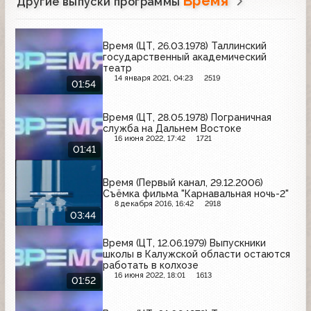
Время
Другие выпуски программы
Время (ЦТ, 26.03.1978) Таллинский
государственный академический
театр
14 января 2021, 04:23
2519
01:54
Время (ЦТ, 28.05.1978) Пограничная
служба на Дальнем Востоке
16 июня 2022, 17:42
1721
01:41
Время (Первый канал, 29.12.2006)
Съёмка фильма "Карнавальная ночь-2"
8 декабря 2016, 16:42
2918
03:44
Время (ЦТ, 12.06.1979) Выпускники
школы в Калужской области остаются
работать в колхозе
16 июня 2022, 18:01
1613
01:52