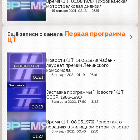
Время (ЦТ, 01.08.1978) Тихоокеанская
мотострелковая дивизия
15 января 2021, 02:13
2535
Первая программа
Ещё записи с канала
ЦТ
Новости (ЦТ, 14.05.1978) Чабан -
лауреат премии Ленинского
комсомола
6 января 2021, 01:19
2616
01:21
Заставка
Заставка программы "Новости" (ЦТ
СССР, 1986-1991)
6 августа 2020, 17:50
3183
00:13
Время (ЦТ, 08.05.1979) Репортаж о
новациях в жилищном строительстве
6 января 2021, 00:46
2210
01:27