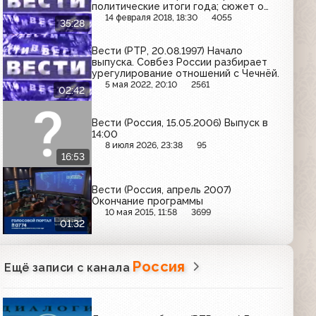
политические итоги года; сюжет о
тех, кто ушёл в 1998 году; юбилей
14 февраля 2018, 18:30
4055
35:28
Татьяны Шмыги
Вести (РТР, 20.08.1997) Начало
выпуска. Совбез России разбирает
урегулирование отношений с Чечнёй.
5 мая 2022, 20:10
2561
02:42
Вести (Россия, 15.05.2006) Выпуск в
14:00
8 июля 2026, 23:38
95
16:53
Вести (Россия, апрель 2007)
Окончание программы
10 мая 2015, 11:58
3699
01:32
Россия
Ещё записи с канала