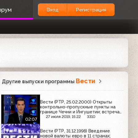
орум
Вход
Регистрация
Вести
Другие выпуски программы
Вести (РТР, 25.02.2000) Открыты
контрольно-пропускные пункты на
границе Чечни и Ингушетии; встреча
российских властей с Альваро Хиль
27 июля 2019, 15:22
3310
02:07
Роблесом
Вести (РТР, 31.12.1998) Введение
новой валюты евро в 11 странах;