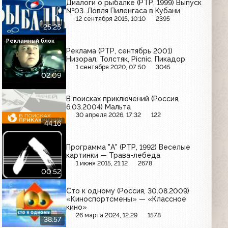
Диалоги о рыбалке (РТР, 1999) Выпуск
№03. Ловля Пиленгаса в Кубани
12 сентября 2015, 10:10
2395
25:25
Рекламный блок
Реклама (РТР, сентябрь 2001)
Низорал, Толстяк, Picnic, Пикадор
1 сентября 2020, 07:50
3045
02:09
В поисках приключений (Россия,
6.03.2004) Мальта
30 апреля 2026, 17:32
122
44:16
Программа "А" (РТР, 1992) Веселые
картинки — Трава-лебеда
1 июня 2015, 21:12
2678
00:52
Сто к одному (Россия, 30.08.2009)
«Киноспортсмены» — «Классное
кино»
26 марта 2024, 12:29
1578
38:57