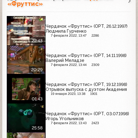
«Фруттис»
Чердачок «Фруттис» (ОРТ, 26.12.1997)
Людмила Гурченко
7 февраля 2022, 13:47
2286
22:43
Чердачок «Фруттис» (ОРТ, 14.11.1998)
Валерий Меладзе
7 февраля 2022, 13:44
2309
20:29
Чердачок «Фруттис» (ОРТ, 19.12.1998)
Отрывок выпуска с дуэтом Академия
19 января 2023, 13:38
1901
01:43
Чердачок «Фруттис» (ОРТ, 03.07.1998)
Игорь Угольников
7 февраля 2022, 13:43
2423
25:58