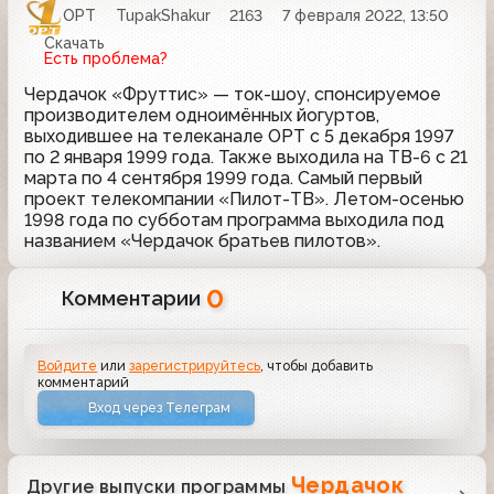
ОРТ
TupakShakur
2163
7 февраля 2022, 13:50
Скачать
Есть проблема?
Чердачок «Фруттис» — ток-шоу, спонсируемое
производителем одноимённых йогуртов,
выходившее на телеканале ОРТ с 5 декабря 1997
по 2 января 1999 года. Также выходила на ТВ-6 с 21
марта по 4 сентября 1999 года. Самый первый
проект телекомпании «Пилот-ТВ». Летом-осенью
1998 года по субботам программа выходила под
названием «Чердачок братьев пилотов».
0
Комментарии
Войдите
или
зарегистрируйтесь
, чтобы добавить
комментарий
Вход через Телеграм
Чердачок
Другие выпуски программы