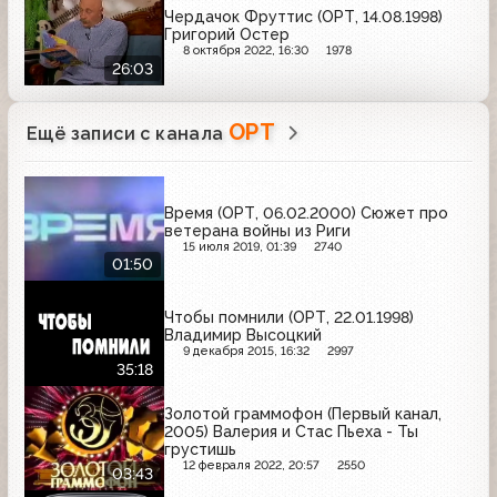
Чердачок Фруттис (ОРТ, 14.08.1998)
Григорий Остер
8 октября 2022, 16:30
1978
26:03
ОРТ
Ещё записи с канала
Время (ОРТ, 06.02.2000) Сюжет про
ветерана войны из Риги
15 июля 2019, 01:39
2740
01:50
Чтобы помнили (ОРТ, 22.01.1998)
Владимир Высоцкий
9 декабря 2015, 16:32
2997
35:18
Золотой граммофон (Первый канал,
2005) Валерия и Стас Пьеха - Ты
грустишь
12 февраля 2022, 20:57
2550
03:43