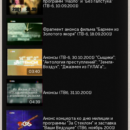
программ "Назло" и "Без галстука"
(ТВ-6, 10.09.2001)
Фрагмент анонса фильма "Бармен из
Золотого якоря" (ТВ-6, 18.09.2001)
Анонсы (ТВ-6, 30.10.2001) "Сыщики";
"Антология преступлений"; "Земля-
Воздух"; "Джазмен из ГУЛАГа";
"Дачники"; "За стеклом"
03:40
Анонсы (ТВ6, 31.10.2001)
04:39
Анонс концерта ко дню милиции и
программы "За Стеклом" и заставка
"Ваши Ведущие" (ТВ6, ноябрь 2001)