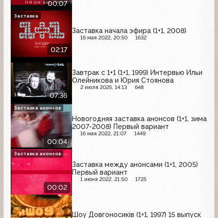
00:07
Заставка
Заставка начала эфира (1+1, 2008)
16 мая 2022, 20:50
1632
02:17
Завтрак с 1+1 (1+1, 1999) Интервью Ильи
Олейникова и Юрия Стоянова
2 июля 2025, 14:13
648
07:36
Заставка анонсов
Новогодняя заставка анонсов (1+1, зима
2007-2008) Первый вариант
16 мая 2022, 21:07
1449
00:04
Заставка анонсов
Заставка между анонсами (1+1, 2005)
Первый вариант
1 июня 2022, 21:50
1725
00:02
Шоу Довгоносиків (1+1, 1997) 15 выпуск