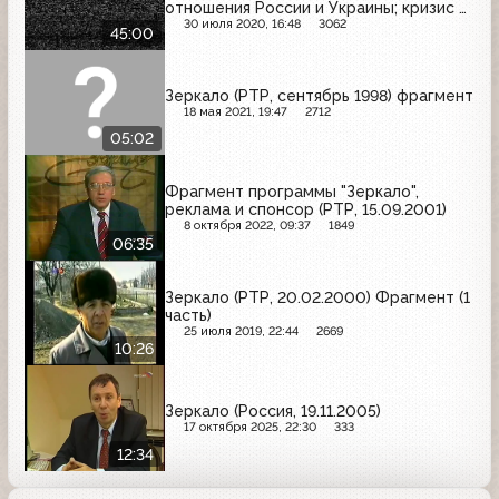
отношения России и Украины; кризис в
Вооружённых силах РФ
30 июля 2020, 16:48
3062
45:00
Зеркало (РТР, сентябрь 1998) фрагмент
18 мая 2021, 19:47
2712
05:02
Фрагмент программы "Зеркало",
реклама и спонсор (РТР, 15.09.2001)
8 октября 2022, 09:37
1849
06:35
Зеркало (РТР, 20.02.2000) Фрагмент (1
часть)
25 июля 2019, 22:44
2669
10:26
Зеркало (Россия, 19.11.2005)
17 октября 2025, 22:30
333
12:34