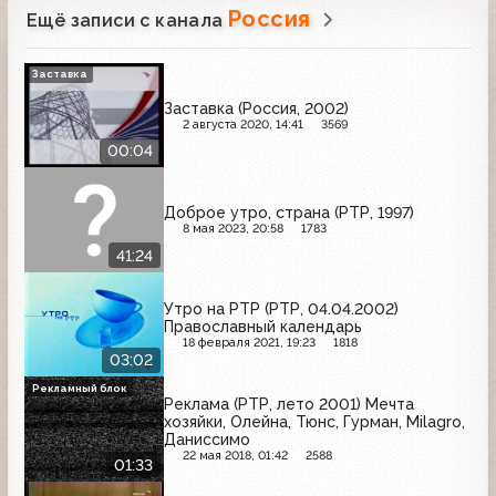
Россия
Ещё записи с канала
Заставка
Заставка (Россия, 2002)
2 августа 2020, 14:41
3569
00:04
Доброе утро, страна (РТР, 1997)
8 мая 2023, 20:58
1783
41:24
Утро на РТР (РТР, 04.04.2002)
Православный календарь
18 февраля 2021, 19:23
1818
03:02
Рекламный блок
Реклама (РТР, лето 2001) Мечта
хозяйки, Олейна, Тюнс, Гурман, Milagro,
Даниссимо
22 мая 2018, 01:42
2588
01:33