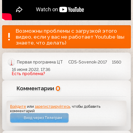
Возможны проблемы с загрузкой этого
видео, если у вас не работает Youtube (вы
знаете, что делать)
Первая программа ЦТ
CDS-Sovenok-2017
1560
16 июня 2022, 17:36
Есть проблема?
0
Комментарии
Войдите
или
зарегистрируйтесь
, чтобы добавить
комментарий
Вход через Телеграм