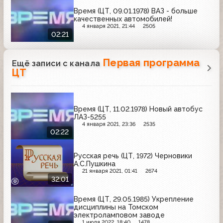
Время (ЦТ, 09.01.1978) ВАЗ - больше
качественных автомобилей!
4 января 2021, 21:44
2505
02:21
Первая программа
Ещё записи с канала
ЦТ
Время (ЦТ, 11.02.1978) Новый автобус
ЛАЗ-5255
4 января 2021, 23:36
2535
02:22
Русская речь (ЦТ, 1972) Черновики
А.С.Пушкина
21 января 2021, 01:41
2674
32:01
Время (ЦТ, 29.05.1985) Укрепление
дисциплины на Томском
электроламповом заводе
1 июля 2022, 18:40
1478