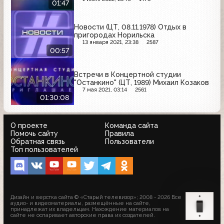
01:47
Новости (ЦТ, 08.11.1978) Отдых в
пригородах Норильска
13 января 2021, 23:38
2587
00:57
Встречи в Концертной студии
"Останкино" (ЦТ, 1989) Михаил Козаков
7 мая 2021, 03:14
2561
01:30:08
О проекте
Команда сайта
Помочь сайту
Правила
Обратная связь
Пользователи
Топ пользователей
Дизайн и верстка сайта © «Старый телевизор»; 2008 - 2026 Все
аудио- и видеоматериалы, размещённые на сайте,
принадлежат их владельцам. Нахождение материалов на
сайте не оспаривает авторские права их создателей.