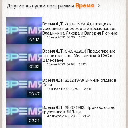
Время
Другие выпуски программы
Время (ЦТ, 28.02.1979) Адаптация к
условиям невесомости космонавтов
Владимира Ляхова и Валерия Рюмина
16 мая 2022, 02:38
1721
02:12
Время (ЦТ, 04.04.1987) Продолжение
строительства Миатлинской ГЭС в
Дагестане
16 мая 2022, 02:57
1592
01:32
Время (ЦТ, 31.12.1978) Зимний отдых в
Сочи
14 января 2021, 03:55
2398
00:47
Время (ЦТ, 29.07.1982) Производство
грузовиков ЗИЛ-130
4 августа 2022, 20:21
2152
02:01