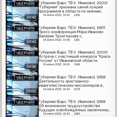
Губерния (Барс ТВ [г. Иваново], 2000)
"Губерния" признана самой лучшей
программой в области по мнению
зрителей
19 июня 2022, 16:52
1318
02:42
Губерния (Барс ТВ [г. Иваново], 1997)
Пресс-конференция Мэра Иваново
Валерия Троеглазова с
представителями СМИ
19 июня 2022, 14:38
1261
02:43
Губерния (Барс ТВ [г. Иваново], 2000)
Встреча с участницей конкурса "Краса
России" от Ивановской области
19 июня 2022, 16:55
1346
03:36
Губерния (Барс ТВ [г. Иваново], 1999)
Деятельность христианско-
евангелистических миссионеров в
женской колонии
19 июня 2022, 16:44
1278
03:02
Губерния (Барс ТВ [г. Иваново], 1999)
Об возможном трудоустройстве
будущих освобождённых заключенных
в Кохомской колонии
19 июня 2022, 16:43
1383