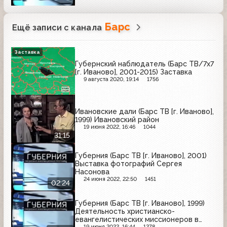
Барс
Ещё записи с канала
Заставка
Губернский наблюдатель (Барс ТВ/7х7
[г. Иваново], 2001-2015) Заставка
9 августа 2020, 19:14
1756
Ивановские дали (Барс ТВ [г. Иваново],
1999) Ивановский район
19 июня 2022, 16:46
1044
31:15
Губерния (Барс ТВ [г. Иваново], 2001)
Выставка фотографий Сергея
Насонова
24 июня 2022, 22:50
1451
02:24
Губерния (Барс ТВ [г. Иваново], 1999)
Деятельность христианско-
евангелистических миссионеров в
19 июня 2022, 16:44
1278